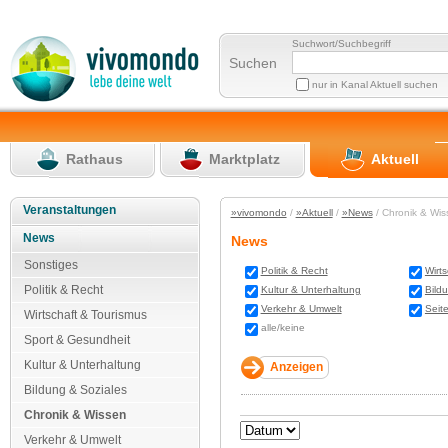
Suchwort/Suchbegriff
Suchen
nur in Kanal Aktuell suchen
Rathaus
Marktplatz
Aktuell
Veranstaltungen
»vivomondo
/
»Aktuell
/
»News
/ Chronik & Wi
News
News
Sonstiges
Politik & Recht
Wirt
Politik & Recht
Kultur & Unterhaltung
Bild
Verkehr & Umwelt
Seit
Wirtschaft & Tourismus
alle/keine
Sport & Gesundheit
Kultur & Unterhaltung
Bildung & Soziales
Chronik & Wissen
Verkehr & Umwelt