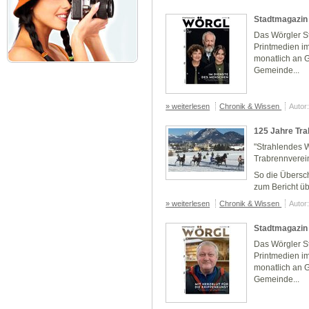
Stadtmagazin
Das Wörgler St
Printmedien i
monatlich an G
Gemeinde...
» weiterlesen
Chronik & Wissen
Autor
125 Jahre Tra
"Strahlendes W
Trabrennverei
So die Übersc
zum Bericht übe
» weiterlesen
Chronik & Wissen
Autor
Stadtmagazin
Das Wörgler St
Printmedien i
monatlich an G
Gemeinde...