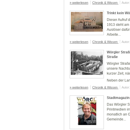
» weiterlesen
Chronik & Wissen
Autor
Trinkt kein Wö
Dieser Aufruf
1913 steht am 
Auslöser dafür
Arbeite...
» weiterlesen
Chronik & Wissen
Autor
Wörgler Stra
Straße
Wörgler Straß
unsere Nachbar
kurzer Zeit, n
Neben der Lan
» weiterlesen
Chronik & Wissen
Autor
Stadtmagazin
Das Wörgler St
Printmedien i
monatlich an G
Gemeinde...