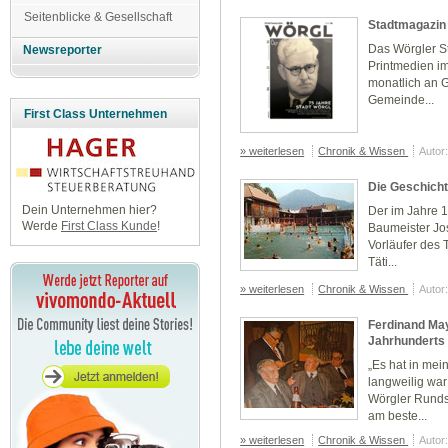
Seitenblicke & Gesellschaft
Stadtmagazin
Das Wörgler St
Newsreporter
Printmedien i
monatlich an G
Gemeinde...
First Class Unternehmen
» weiterlesen
Chronik & Wissen
Autor
Die Geschich
Dein Unternehmen hier?
Der im Jahre 1
Werde
First Class Kunde
!
Baumeister Jo
Vorläufer des
Täti...
» weiterlesen
Chronik & Wissen
Autor
Ferdinand May
Jahrhunderts
„Es hat in mei
langweilig war
Wörgler Rund
am beste...
» weiterlesen
Chronik & Wissen
Autor