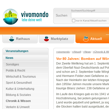
Suchwort/Suchbegriff
Suchen
nur in Kanal Aktuell suchen
Rathaus
Marktplatz
Aktuell
Veranstaltungen
»vivomondo
/
»Aktuell
/
»News
/
»Chronik & W
News
Vor 80 Jahren: Bomben auf Wörgl
Der Zweite Weltkrieg hat am 1. Septemb
Sonstiges
dem Überfall Nazi-Deutschlands auf P
Politik & Recht
und schon am 2. September hatte Wörgl 
und Hermann Folder zwei Gefallene zu 
Wirtschaft & Tourismus
Nach der Heimkehr der letzten Kriegsg
Sport & Gesundheit
den 1950er Jahren musste unsere Mar
traurige Bilanz ziehen: 238 Gefallene u
Kultur & Unterhaltung
Im Laufe des Krieges gab es bis 1941 vi
Bildung & Soziales
Hochstimmung, bei jedem gelungenen Üb
Chronik & Wissen
Land wurde gejubelt und gefeiert, ja s
die Glocken hatten bald ausgeläutet, d
Verkehr & Umwelt