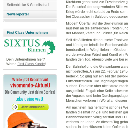
Kirchturm geholt und zur Erzschmelze g
Seitenblicke & Gesellschaft
Die Botschaft der ungewohnten Stille war
Krieg würde nicht so bald zu Ende sein.
Newsreporter
bei Oberascher in Salzburg gegossene
Mit dem Überfall auf die Sowjetunion ä
mussten an die zahlreichen Fronten un
First Class Unternehmen
der Männer, Väter und Brüder „für Reich
Seit die Alliierten die deutsche Front vo
und kündigten feindliche Bomberverbän
bombardiert, in Wörgl fielen im Oktob
wurde zwischen Wörgl und Kundl ein Per
Dein Unternehmen hier?
fanden den Tod, ebenso viele wie bei ein
Werde
First Class Kunde
!
Der Bahnhof und die Gleisanlagen waren
nicht getroffen. Als am 22. Februar 1945
bedeckt. So ging nur ein Teil der Bevölk
Luftschutzstollen. Die Jagdflieger flog
suchen. Da diese aber nicht auszumac
ausgeklinkt. Es gab eine Kette schwere
der Augasse und beim Durchgangslager 
Menschen verloren in Wörgl an diesem 
Am nächsten Tag herrschte schönes Wett
fanden diesmal ihr Ziel und leisteten 
Bahnhofsbereich völlig zerstört und 11
verloren ihr Leben. An diesem Tag geho
sodass in den Häusern keine Opfer zu 