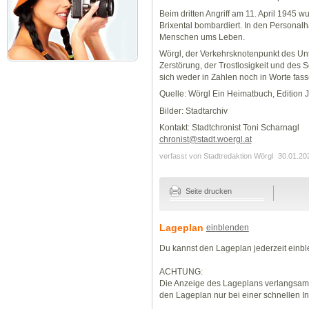
Beim dritten Angriff am 11. April 1945 
Brixental bombardiert. In den Person
Menschen ums Leben.
Wörgl, der Verkehrsknotenpunkt des Unt
Zerstörung, der Trostlosigkeit und des 
sich weder in Zahlen noch in Worte fass
Quelle: Wörgl Ein Heimatbuch, Edition J
Bilder: Stadtarchiv
Kontakt: Stadtchronist Toni Scharnagl
chronist@stadt.woergl.at
verfasst von Stadtredaktion Wörgl
30.01.20
Seite drucken
Lageplan
einblenden
Du kannst den Lageplan jederzeit einb
ACHTUNG:
Die Anzeige des Lageplans verlangsamt
den Lageplan nur bei einer schnellen I