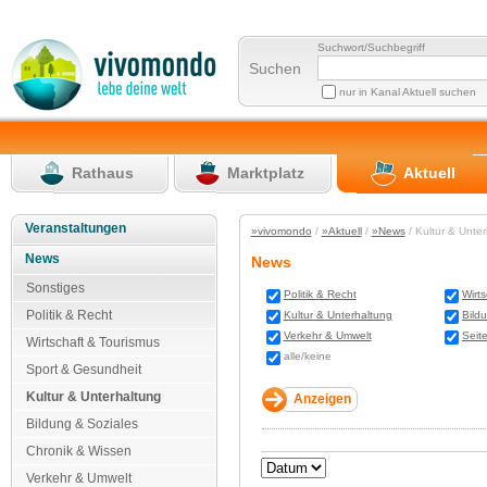
Suchwort/Suchbegriff
Suchen
nur in Kanal Aktuell suchen
Rathaus
Marktplatz
Aktuell
Veranstaltungen
»vivomondo
/
»Aktuell
/
»News
/ Kultur & Unte
News
News
Sonstiges
Politik & Recht
Wirt
Politik & Recht
Kultur & Unterhaltung
Bild
Verkehr & Umwelt
Seit
Wirtschaft & Tourismus
alle/keine
Sport & Gesundheit
Kultur & Unterhaltung
Bildung & Soziales
Chronik & Wissen
Verkehr & Umwelt