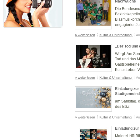
Nachwuchs
Die Bundesmus
Bezirkskapellm
Blasmusikorche
engagierter Ju
» weiterlesen
Kultur & Unterhaltung
Au
„Der Tod und
Wörgl. Am Son
Tod und das M
Gastspielreihe
Kultur.Leben.Wö
» weiterlesen
Kultur & Unterhaltung
Au
Einladung zur
Stadtgemeind
am Samstag, d
des BSZ
» weiterlesen
Kultur & Unterhaltung
Au
Einladung zur
Malerei trifft