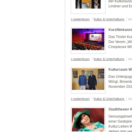
der Kulturauss
Lindner und E
» weiterlesen
Kultur & Unterhaltung
Au
Kurzfilmkunst
Das Tiroler Kur
Der Verein „Wö
Cineplexxx Wö
» weiterlesen
Kultur & Unterhaltung
Au
Kulturraum W
Das Untergugge
Wörgl, Brixent
November 20
» weiterlesen
Kultur & Unterhaltung
Au
Stadttheater 
Genussgänsehau
einer Gastspi
Kultur.Leben.
stehen drei ver.