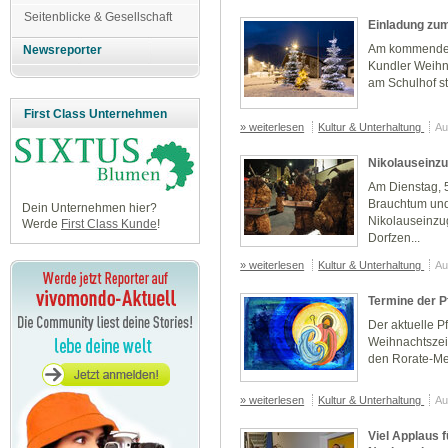
Seitenblicke & Gesellschaft
Einladung zu
Am kommenden 
Newsreporter
Kundler Weihna
am Schulhof st
First Class Unternehmen
» weiterlesen
Kultur & Unterhaltung
Au
Nikolauseinzu
Am Dienstag, 
Brauchtum und 
Dein Unternehmen hier?
Nikolauseinzug
Werde
First Class Kunde
!
Dorfzen...
» weiterlesen
Kultur & Unterhaltung
Au
Termine der P
Der aktuelle Pf
Weihnachtszei
den Rorate-Me
» weiterlesen
Kultur & Unterhaltung
Au
Viel Applaus 