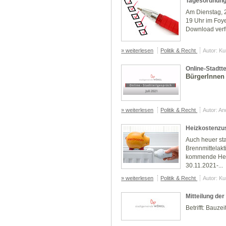
Tagesordnung
Am Dienstag, 2
19 Uhr im Foye
Download verf
» weiterlesen
Politik & Recht
Autor: K
Online-Stadtt
BürgerInnen
» weiterlesen
Politik & Recht
Autor: A
Heizkostenzu
Auch heuer sta
Brennmittelakt
kommende Heiz
30.11.2021-...
» weiterlesen
Politik & Recht
Autor: K
Mitteilung de
Betrifft: Bauze