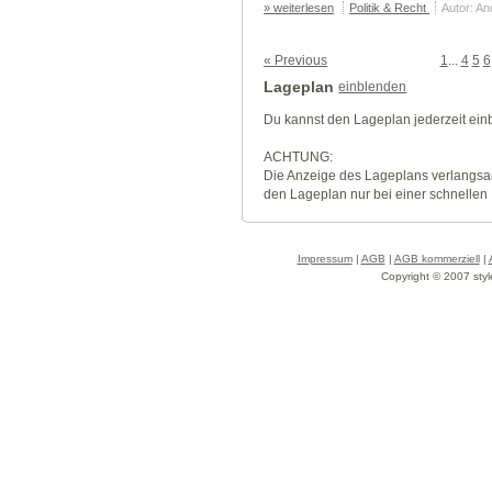
» weiterlesen
Politik & Recht
Autor: A
« Previous
1
...
4
5
6
Lageplan
einblenden
Du kannst den Lageplan jederzeit ei
ACHTUNG:
Die Anzeige des Lageplans verlangsa
den Lageplan nur bei einer schnellen
Impressum
|
AGB
|
AGB kommerziell
|
Copyright © 2007 styl