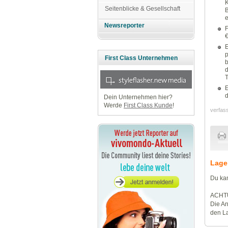
K
Seitenblicke & Gesellschaft
B
e
Newsreporter
F
€
E
p
First Class Unternehmen
b
d
T
E
d
Dein Unternehmen hier?
Werde
First Class Kunde
!
verfas
Lage
Du kan
ACHT
Die An
den La