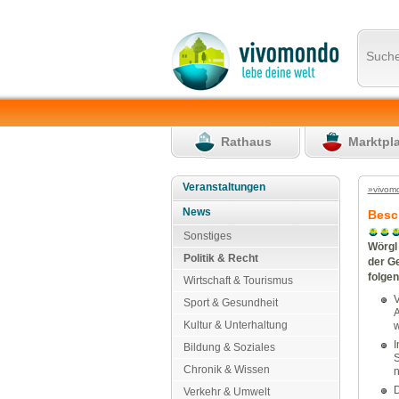
Such
Rathaus
Marktpl
Veranstaltungen
»vivom
News
Besc
Sonstiges
Wörgl 
Politik & Recht
der G
folge
Wirtschaft & Tourismus
Sport & Gesundheit
A
Kultur & Unterhaltung
w
I
Bildung & Soziales
S
Chronik & Wissen
n
D
Verkehr & Umwelt