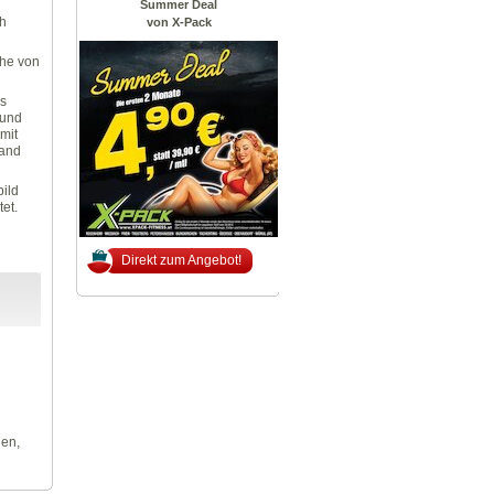
Summer Deal
h
von X-Pack
che von
s
 und
mit
Land
bild
et.
Direkt zum Angebot!
len,