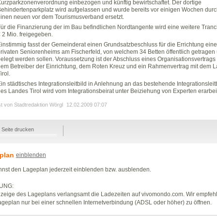
urzparkzonenverordnung einbezogen und künftig bewirtschaftet. Der dortige
ehindertenparkplatz wird aufgelassen und wurde bereits vor einigen Wochen durc
inen neuen vor dem Tourismusverband ersetzt.
ür die Finanzierung der im Bau befindlichen Nordtangente wird eine weitere Tran
 2 Mio. freigegeben.
instimmig fasst der Gemeinderat einen Grundsatzbeschluss für die Errichtung eine
rivaten Seniorenheims am Fischerfeld, von welchem 34 Betten öffentlich getragen
elegt werden sollen. Voraussetzung ist der Abschluss eines Organisationsvertrags 
em Betreiber der Einrichtung, dem Roten Kreuz und ein Rahmenvertrag mit dem 
irol.
in städtisches Integrationsleitbild in Anlehnung an das bestehende Integrationsleit
es Landes Tirol wird vom Integrationsbeirat unter Beiziehung von Experten erarbeit
st von Stadtredaktion Wörgl
12.02.2009 07:07
Seite drucken
plan
einblenden
nst den Lageplan jederzeit einblenden bzw. ausblenden.
UNG:
zeige des Lageplans verlangsamt die Ladezeiten auf vivomondo.com. Wir empfeh
geplan nur bei einer schnellen Internetverbindung (ADSL oder höher) zu öffnen.