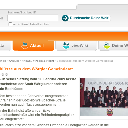
Suchwort/Suchbegriff
en
nur in Kanal Aktuell suchen
atz
Aktuell
vivoWiki
Deine W
ondo
/
»Aktuell
/
»News
/
»Politik & Recht
/ Beschlüsse aus dem Wörgler Gemeinderat
hlüsse aus dem Wörgler Gemeinderat
- In seiner Sitzung vom 11. Februar 2009 fasste
emeinderat der Stadt Wörgl unter anderen
nde Bschlüsse:
Vom bestehenden Fahrverbot ausgenommen
nrainer in der Gottlieb-Weißbacher-Straße
erden nun auch Taxis ausgenommen.
n der Bahnhofstraße an der Ecke
teinbacherstraße wird ein Behindertenparkplatz
eu eingerichtet.
ie Parkplätze vor dem Geschäft Orthopädie Horngacher werden in die