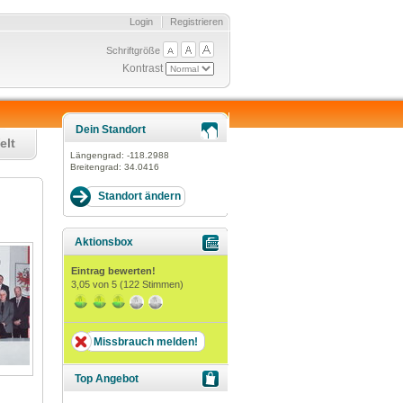
Login
Registrieren
Schriftgröße
Kontrast
Dein Standort
elt
Längengrad:
-118.2988
Breitengrad:
34.0416
Aktionsbox
Eintrag bewerten!
3,05
von 5 (
122
Stimmen)
Missbrauch melden!
Top Angebot