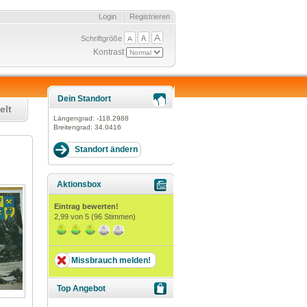
Login
Registrieren
Schriftgröße
Kontrast
Dein Standort
elt
Längengrad:
-118.2988
Breitengrad:
34.0416
Aktionsbox
Eintrag bewerten!
2,99
von 5 (
96
Stimmen)
Missbrauch melden!
Top Angebot