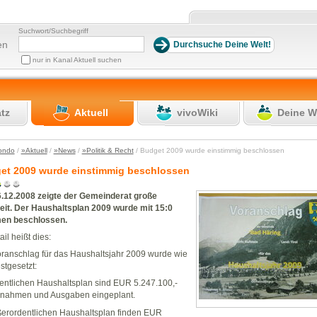
Suchwort/Suchbegriff
en
nur in Kanal Aktuell suchen
atz
Aktuell
vivoWiki
Deine W
ondo
/
»Aktuell
/
»News
/
»Politik & Recht
/ Budget 2009 wurde einstimmig beschlossen
et 2009 wurde einstimmig beschlossen
.12.2008 zeigte der Gemeinderat große
eit. Der Haushaltsplan 2009 wurde mit 15:0
en beschlossen.
ail heißt dies:
ranschlag für das Haushaltsjahr 2009 wurde wie
estgesetzt:
entlichen Haushaltsplan sind EUR 5.247.100,-
nnahmen und Ausgaben eingeplant.
erordentlichen Haushaltsplan finden EUR