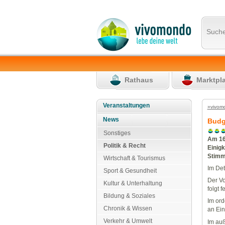
Such
Rathaus
Marktpl
Veranstaltungen
»vivom
News
Budg
Sonstiges
Am 16
Politik & Recht
Einigk
Stimm
Wirtschaft & Tourismus
Im Det
Sport & Gesundheit
Der Vo
Kultur & Unterhaltung
folgt f
Bildung & Soziales
Im ord
Chronik & Wissen
an Ei
Verkehr & Umwelt
Im auß