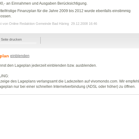
00,- an Einnahmen und Ausgaben Berücksichtigung.
ttelfristige Finanzplan für die Jahre 2009 bis 2012 wurde ebenfalls einstimmig
lossen.
st von Online Redaktion Gemeinde Bad Häring
29.12.2008 16:46
Seite drucken
plan
einblenden
nst den Lageplan jederzeit einblenden bzw. ausblenden.
UNG:
zeige des Lageplans verlangsamt die Ladezeiten auf vivomondo.com. Wir empfeh
geplan nur bei einer schnellen Internetverbindung (ADSL oder höher) zu öffnen.