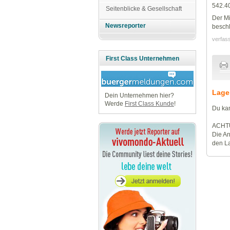
542.4
Seitenblicke & Gesellschaft
Der Mi
Newsreporter
besch
verfas
First Class Unternehmen
Lage
Dein Unternehmen hier?
Werde
First Class Kunde
!
Du kan
ACHT
Die An
den La