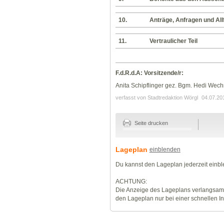
10.
Anträge, Anfragen und Allf
11.
Vertraulicher Teil
F.d.R.d.A: Vorsitzende/r:
Anita Schipflinger gez. Bgm. Hedi Wech
verfasst von Stadtredaktion Wörgl
04.07.20
Seite drucken
Lageplan
einblenden
Du kannst den Lageplan jederzeit einb
ACHTUNG:
Die Anzeige des Lageplans verlangsamt
den Lageplan nur bei einer schnellen I