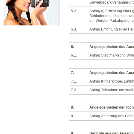
Gewerbepark/Verlängerung 
5.2.
Antrag a) Errichtung einer
Behindertenparkplatzes und
der Wörgler Parkabgabenv
5.3.
Antrag Errichtung einer Hal
6.
Angelegenheiten des Auss
6.1.
Antrag Stadtmarketing Wör
7.
Angelegenheiten des Auss
7.1.
Antrag Kinderkrippe, Einfü
7.2.
Antrag Teilnahme am Audit 
8.
Angelegenheiten der Toc
8.1.
Antrag Änderung des Gesel
9.
Berichte aus den Aussch