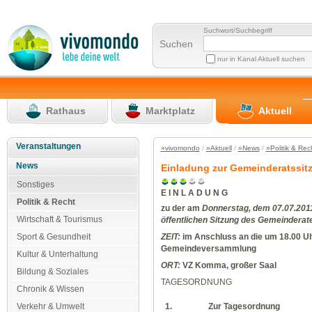
Suchwort/Suchbegriff
Suchen
nur in Kanal Aktuell suchen
Rathaus
Marktplatz
Aktuell
Veranstaltungen
»vivomondo
/
»Aktuell
/
»News
/
»Politik & Rec
News
Einladung zur Gemeinderatssitz
Sonstiges
E I N L A D U N G
Politik & Recht
zu der am
Donnerstag
,
dem
07.07.201
Wirtschaft & Tourismus
öffentlichen Sitzung des Gemeinderat
Sport & Gesundheit
ZEIT:
im Anschluss an die um 18.00 Uh
Gemeindeversammlung
Kultur & Unterhaltung
ORT:
VZ Komma, großer Saal
Bildung & Soziales
TAGESORDNUNG
Chronik & Wissen
Verkehr & Umwelt
1.
Zur Tagesordnung