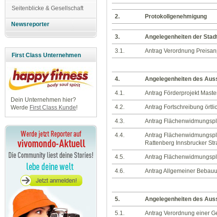
Seitenblicke & Gesellschaft
2.
Protokollgenehmigung
Newsreporter
3.
Angelegenheiten der Stad
3.1.
Antrag Verordnung Preisa
First Class Unternehmen
4.
Angelegenheiten des Auss
4.1.
Antrag Förderprojekt Maste
Dein Unternehmen hier?
4.2.
Antrag Fortschreibung ört
Werde
First Class Kunde
!
4.3.
Antrag Flächenwidmungspla
4.4.
Antrag Flächenwidmungspla
Rattenberg Innsbrucker St
4.5.
Antrag Flächenwidmungspla
4.6.
Antrag Allgemeiner Bebauun
5.
Angelegenheiten des Aus
5.1.
Antrag Verordnung einer G