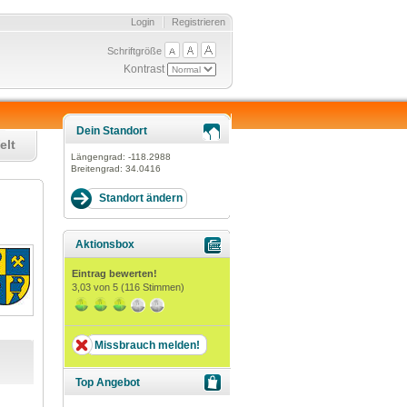
Login
Registrieren
Schriftgröße
Kontrast
Dein Standort
elt
Längengrad:
-118.2988
Breitengrad:
34.0416
Aktionsbox
Eintrag bewerten!
3,03
von 5 (
116
Stimmen)
Missbrauch melden!
Top Angebot