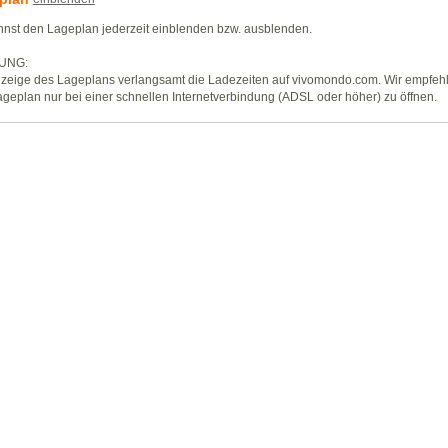
nst den Lageplan jederzeit einblenden bzw. ausblenden.
UNG:
zeige des Lageplans verlangsamt die Ladezeiten auf vivomondo.com. Wir empfeh
geplan nur bei einer schnellen Internetverbindung (ADSL oder höher) zu öffnen.