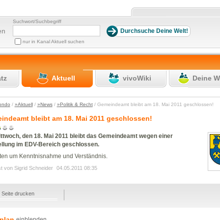
Suchwort/Suchbegriff
en
nur in Kanal Aktuell suchen
atz
Aktuell
vivoWiki
Deine W
ondo
/
»Aktuell
/
»News
/
»Politik & Recht
/ Gemeindeamt bleibt am 18. Mai 2011 geschlossen!
indeamt bleibt am 18. Mai 2011 geschlossen!
ttwoch, den 18. Mai 2011 bleibt das Gemeindeamt wegen einer
llung im EDV-Bereich geschlossen.
tten um Kenntnisnahme und Verständnis.
t von Sigrid Schneider
04.05.2011 08:35
Seite drucken
plan
einblenden