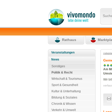
Such
Rathaus
Marktpl
Veranstaltungen
»vivom
News
Geme
Sonstiges
Am Mi
Politik & Recht
Umste
Wirtschaft & Tourismus
Wir bi
Sport & Gesundheit
verfass
Kultur & Unterhaltung
Bildung & Soziales
Chronik & Wissen
Verkehr & Umwelt
Lage