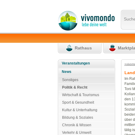
Such
Rathaus
Marktpl
Veranstaltungen
»vivom
News
Land
Im Rah
Sonstiges
Famili
Politik & Recht
Toni M
Kollan
Wirtschaft & Tourismus
den 13
Sport & Gesundheit
komm!
Sozial
Kultur & Unterhaltung
beiden
Bildung & Soziales
über d
mittle
Chronik & Wissen
tätig 
Verkehr & Umwelt
überre