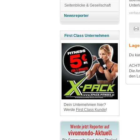
Unterl
Seitenblicke & Gesellschaft
verfas
Newsreporter
First Class Unternehmen
Lage
Du kan
ACHT
Die An
den La
Dein Unternehmen hier?
Werde
First Class Kunde
!