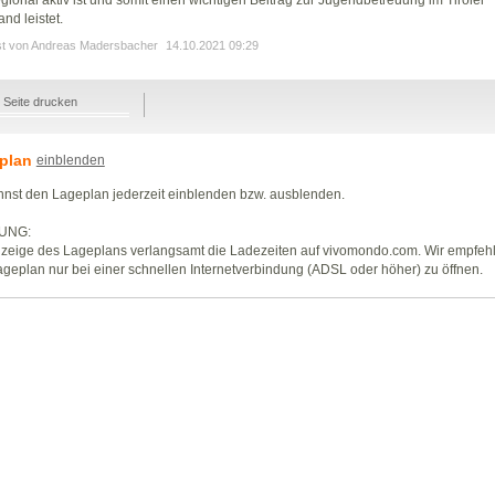
and leistet.
st von Andreas Madersbacher
14.10.2021 09:29
Seite drucken
plan
einblenden
nst den Lageplan jederzeit einblenden bzw. ausblenden.
UNG:
zeige des Lageplans verlangsamt die Ladezeiten auf vivomondo.com. Wir empfeh
geplan nur bei einer schnellen Internetverbindung (ADSL oder höher) zu öffnen.