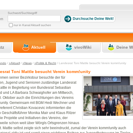
Suchwort/Suchbegriff
en
nur in Kanal Aktuell suchen
atz
Aktuell
vivoWiki
Deine W
ondo
/
»Aktuell
/
»News
/
»Politik & Recht
/ Landesrat Toni Mattle besucht Verein komm!unity
esrat Toni Mattle besucht Verein komm!unity
men seiner Bezirkstour besuchte der für
en, Jugend und Senioren zuständige Landesrat
attle in Begleitung von Bundesrat Sebastian
d und LA Barbara Schwaighofer am Mittwoch,
. Oktober auch die Einrichtungen des Vereins
unity. Gemeinsam mit BGM Hedi Wechner und
referent Christian Kovacevic informierten die
 Geschäftsführer Monika Mair und Klaus Ritzer
ie Projekte und Initiativen des Vereins, der
rweile schon weit über Wörgls Ortsgrenzen hinaus
ist. Mattle selbst zeigte sich sehr beeindruckt, zumal der Verein komm!unity auch
gional aktiv ist und somit einen wichtigen Beitrag zur Jugendbetreuung im Tiroler