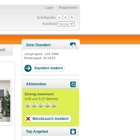
Login
Registrieren
Schriftgröße
Kontrast
Dein Standort
elt
Längengrad:
-118.2988
Breitengrad:
34.0416
Aktionsbox
Eintrag bewerten!
0,00
von 5 (
0
Stimme)
Missbrauch melden!
Top Angebot