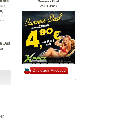
en und
Summer Deal
dung
von X-Pack
n,
eimen
von
e! Das
ist
Direkt zum Angebot!
len,