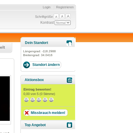
Login
Registrieren
Schriftgröße
Kontrast
Dein Standort
elt
Längengrad:
-118.2988
Breitengrad:
34.0416
Aktionsbox
Eintrag bewerten!
0,00
von 5 (
0
Stimme)
Missbrauch melden!
Top Angebot