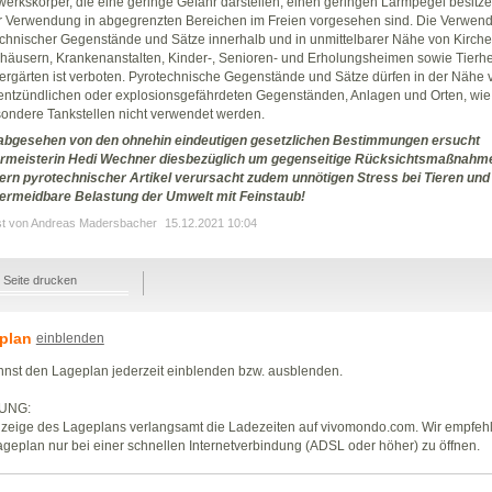
erkskörper, die eine geringe Gefahr darstellen, einen geringen Lärmpegel besitz
r Verwendung in abgegrenzten Bereichen im Freien vorgesehen sind. Die Verwen
chnischer Gegenstände und Sätze innerhalb und in unmittelbarer Nähe von Kirche
häusern, Krankenanstalten, Kinder-, Senioren- und Erholungsheimen sowie Tierh
ergärten ist verboten. Pyrotechnische Gegenstände und Sätze dürfen in der Nähe 
 entzündlichen oder explosionsgefährdeten Gegenständen, Anlagen und Orten, wie
ondere Tankstellen nicht verwendet werden.
abgesehen von den ohnehin eindeutigen gesetzlichen Bestimmungen ersucht
rmeisterin Hedi Wechner diesbezüglich um gegenseitige Rücksichtsmaßnahm
rn pyrotechnischer Artikel verursacht zudem unnötigen Stress bei Tieren und 
vermeidbare Belastung der Umwelt mit Feinstaub!
st von Andreas Madersbacher
15.12.2021 10:04
Seite drucken
plan
einblenden
nst den Lageplan jederzeit einblenden bzw. ausblenden.
UNG:
zeige des Lageplans verlangsamt die Ladezeiten auf vivomondo.com. Wir empfeh
geplan nur bei einer schnellen Internetverbindung (ADSL oder höher) zu öffnen.