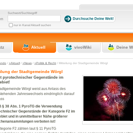
Suchwort/Suchbegriff
en
nur in Kanal Aktuell suchen
atz
Aktuell
vivoWiki
Deine W
ondo
/
»Aktuell
/
»News
/
»Politik & Recht
/ Mitteilung der Stadtgemeinde Wörgl
eilung der Stadtgemeinde Wörgl
t pyrotechnischer Gegenstände im
ebiet!
adtgemeinde Wörgl weist aus Anlass des
tehenden Jahreswechsels eindringlich darauf
ass
 § 38 Abs. 1 PyroTG die Verwendung
echnischer Gegenstände der Kategorie F2 im
biet und in unmittelbarer Nähe größerer
henansammlungen verboten ist!
tegorie F2 zählen laut § 11 PyroTG