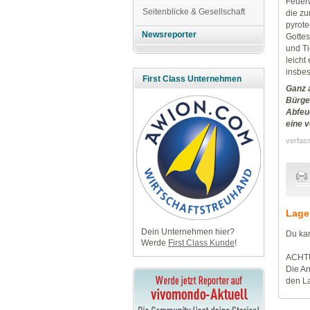
Feuerw
Seitenblicke & Gesellschaft
die zu
pyrote
Newsreporter
Gottes
und Ti
leicht
insbes
First Class Unternehmen
Ganz 
Bürge
Abfeue
eine 
verfas
Lage
Dein Unternehmen hier?
Du kan
Werde
First Class Kunde
!
ACHT
Die An
den La