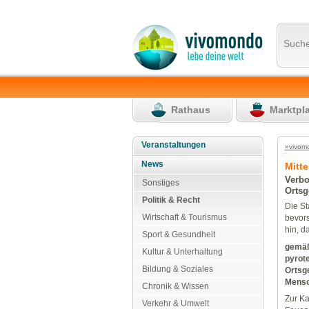
Such
Rathaus
Marktpl
Veranstaltungen
»vivom
News
Mitt
Verbo
Sonstiges
Ortsg
Politik & Recht
Die St
Wirtschaft & Tourismus
bevors
hin, d
Sport & Gesundheit
gemäß
Kultur & Unterhaltung
pyrot
Bildung & Soziales
Ortsge
Mensc
Chronik & Wissen
Zur Ka
Verkehr & Umwelt