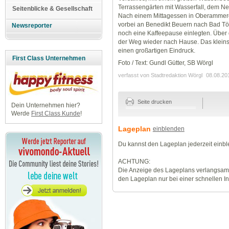
Terrassengärten mit Wasserfall, dem 
Seitenblicke & Gesellschaft
Nach einem Mittagessen in Oberammerg
vorbei an Benedikt Beuern nach Bad Töl
Newsreporter
noch eine Kaffeepause einlegten. Über 
der Weg wieder nach Hause. Das kleinst
einen großartigen Eindruck.
First Class Unternehmen
Foto / Text: Gundl Gütter, SB Wörgl
verfasst von Stadtredaktion Wörgl
08.08.20
Seite drucken
Dein Unternehmen hier?
Werde
First Class Kunde
!
Lageplan
einblenden
Du kannst den Lageplan jederzeit einb
ACHTUNG:
Die Anzeige des Lageplans verlangsamt
den Lageplan nur bei einer schnellen I