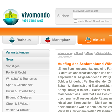
Suchwort/Suchbegriff
Suchen
nur in Kanal Aktuell suchen
Rathaus
Marktplatz
Aktuell
Veranstaltungen
»vivomondo
/
»Aktuell
/
»News
/
»Seitenblicke 
LINDERHOF
News
Ausflug des Seniorenbund Wö
Sonstiges
„Einen Sommersonnentag und eine Fahr
Politik & Recht
Bilderbuchlandschaft der Alpen und der
empfanden 85 Mitglieder des SB Wörgl
Wirtschaft & Tourismus
Schloss Linderhof. Per Bus über den Zir
Sport & Gesundheit
Scharnitz, Garmisch und Ettal erreichte
König Ludwig II. in der 2. Hälfte des 19.
Kultur & Unterhaltung
Märchenschloss Linderhof. Eine Besicht
Bildung & Soziales
durch prunkvoll ausgestattete Räume m
kristallenen Kronleuchtern. Nicht wenig
Chronik & Wissen
beeindruckend war die dem Schloss vorg
Verkehr & Umwelt
Versailles, mit einem großen Wasserbe