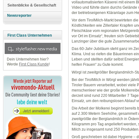
vollautomatisierten Käserei mit einem B
Seitenblicke & Gesellschaft
Video und führte dann durchs Gelände 
der betriebseigenen Kläranlage zum Hei
Newsreporter
Vor dem TirolMilch-Markt bewirteten di
Köstlichkeiten wie Zillertaler Krapfen u
Fleischkäse vom regionalen Metzgereib
First Class Unternehmen
vor Ort im Einsatz“, freuten sich Gebiet
Lanzinger über die gute Zusammenarbei
Das 60-Jahr-Jubiläum steht ganz im Ze
Klima. Und so riefen die Bäuerinnen ein
Dein Unternehmen hier?
Leben und stellten dafür selbst Energie
Werde
First Class Kunde
!
helfen Frauen“ zu Gute kommt.
Wörgl ist zweitgrößter Berglandmilch-St
Bei der TirolMilch in Wörgl werden jähr
Tiroler Bauern verarbeitet, wobei viele 
menschenleer wie der große Molkereibetr
derzeit sind rund 220 Mitarbeiter 7 Tag
Einsatz, um den reibungslosen Ablauf vo
Die Arbeit der Molkerei beginnt bereits
auf 2.300 Metern Seehöhe, gesammelt we
zweitgrößte der Berglandmilch in Österre
Kilogramm pro Tag angeliefert werden, s
Milch zu insgesamt rund 250 Produkten
Groß geschrieben ist dabei Hygiene – d