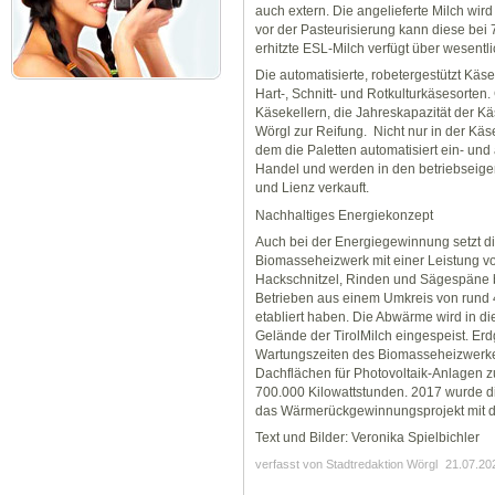
auch extern. Die angelieferte Milch wird 
vor der Pasteurisierung kann diese bei 
erhitzte ESL-Milch verfügt über wesentli
Die automatisierte, robetergestützt Käs
Hart-, Schnitt- und Rotkulturkäsesorten
Käsekellern, die Jahreskapazität der Kä
Wörgl zur Reifung. Nicht nur in der Käs
dem die Paletten automatisiert ein- un
Handel und werden in den betriebseigen
und Lienz verkauft.
Nachhaltiges Energiekonzept
Auch bei der Energiegewinnung setzt di
Biomasseheizwerk mit einer Leistung vo
Hackschnitzel, Rinden und Sägespäne be
Betrieben aus einem Umkreis von rund 4
etabliert haben. Die Abwärme wird in d
Gelände der TirolMilch eingespeist. Er
Wartungszeiten des Biomasseheizwerkes
Dachflächen für Photovoltaik-Anlagen z
700.000 Kilowattstunden. 2017 wurde di
das Wärmerückgewinnungsprojekt mit d
Text und Bilder: Veronika Spielbichler
verfasst von Stadtredaktion Wörgl
21.07.20