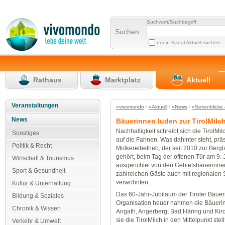
Suchwort/Suchbegriff
Suchen
nur in Kanal Aktuell suchen
Rathaus
Marktplatz
Aktuell
Veranstaltungen
»vivomondo
/
»Aktuell
/
»News
/
»Seitenblicke 
News
Bäuerinnen luden zur TirolMilc
Nachhaltigkeit schreibt sich die TirolMi
Sonstiges
auf die Fahnen. Was dahinter steht, präs
Politik & Recht
Molkereibetrieb, der seit 2010 zur Berg
gehört, beim Tag der offenen Tür am 9. J
Wirtschaft & Tourismus
ausgerichtet von den Gebietsbäuerinnen
Sport & Gesundheit
zahlreichen Gäste auch mit regionalen
verwöhnten.
Kultur & Unterhaltung
Das 60-Jahr-Jubiläum der Tiroler Bäuer
Bildung & Soziales
Organisation heuer nahmen die Bäueri
Chronik & Wissen
Angath, Angerberg, Bad Häring und Kirch
sie die TirolMilch in den Mittelpunkt ste
Verkehr & Umwelt