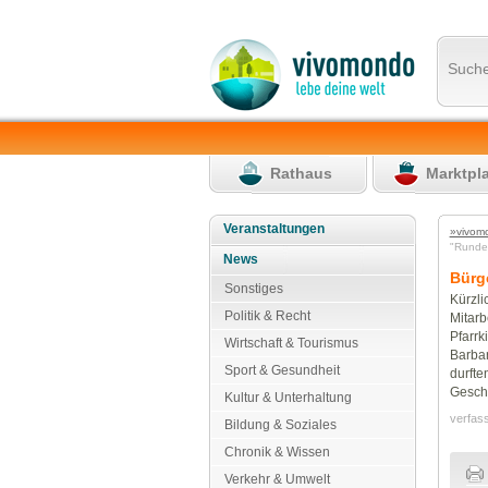
Such
Rathaus
Marktpl
Veranstaltungen
»vivom
"Rund
News
Bürge
Sonstiges
Kürzli
Politik & Recht
Mitarb
Pfarrk
Wirtschaft & Tourismus
Barbar
Sport & Gesundheit
durfte
Gesch
Kultur & Unterhaltung
verfas
Bildung & Soziales
Chronik & Wissen
Verkehr & Umwelt