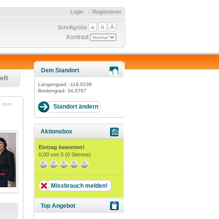
Login
Registrieren
Schriftgröße
Kontrast
Dein Standort
elt
Längengrad:
-118.0238
Breitengrad:
34.0767
n zum
Aktionsbox
Eintrag bewerten!
0,00
von 5 (
0
Stimme)
Missbrauch melden!
Top Angebot