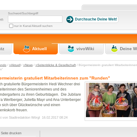
Suchwort/Suchbegriff
en
nur in Kanal Aktuell suchen
atz
Aktuell
vivoWiki
Deine W
ondo
/
»Aktuell
/
»News
/
»Seitenblicke & Gesellschaft
/ Bürgermeisterin gratuliert Mitarbeiterinne
en"
rmeisterin gratuliert Mitarbeiterinnen zum "Runden"
ch gratulierte Bürgermeisterin Hedi Wechner drei
eiterinnen des Seniorenheimes und des
indergartens zu ihren Geburtstagen. Die Jubilare
a Werlberger, Julietta Mayr und Ana Unterberger
n sich über Glückwünsche und einen
enkskorb freuen.
st von Stadtredaktion Wörgl
16.02.2017 08:24
Seite drucken