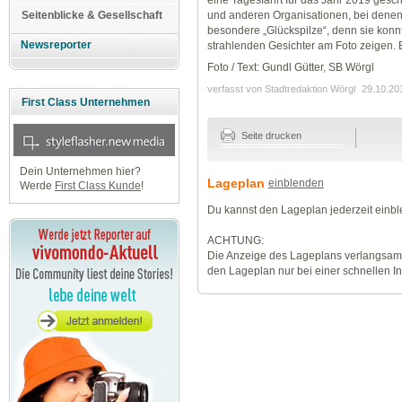
und anderen Organisationen, bei denen 
Seitenblicke & Gesellschaft
besondere „Glückspilze“, denn sie konnt
Newsreporter
strahlenden Gesichter am Foto zeigen. E
Foto / Text: Gundl Gütter, SB Wörgl
verfasst von Stadtredaktion Wörgl
29.10.20
First Class Unternehmen
Seite drucken
Dein Unternehmen hier?
Lageplan
einblenden
Werde
First Class Kunde
!
Du kannst den Lageplan jederzeit einb
ACHTUNG:
Die Anzeige des Lageplans verlangsamt
den Lageplan nur bei einer schnellen I