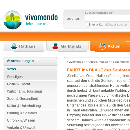
Suchwort/Suchbegriff
Suchen
nur in Kanal Aktuell suchen
Rathaus
Marktplatz
Aktuell
Veranstaltungen
»vivomondo
/
»Aktuell
/
»News
/
»Seitenblicke 
News
FAHRT ins BLAUE des Seniore
Jährlich am Österr.Nationalfeiertag finde
Sonstiges
statt, auf den sich die Senioren freuten.
Politik & Recht
genossen bei strahlendem Herbstwetter e
durch herbstlich bunt gefärbte Wälder, 
Wirtschaft & Tourismus
noch grünen Wiesen, durch idyllische D
Sport & Gesundheit
nördlichen und südlichen Mittelgebirge
Unterlandes, bis sie schließlich den 
Kultur & Unterhaltung
in Thaur erreichten. Es wurde ihnen ein 
Bildung & Soziales
Empfang bereitet und ein köstliches Mi
serviert. Danach wurde es spannend: Be
Chronik & Wissen
Verlosung bekam jedes der anwesenden
Verkehr & Umwelt
eine Tagesfahrt für das Jahr 2019 ges