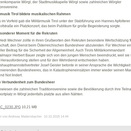
enkompanie Wörgl, der Stadtmusikkapelle Wörgl sowie zahlreichen Wörgler
ionsvereine.
rmusik Tirol bildete musikalischen Rahmen
s im Vorfeld gab die Militärmusik Tirol unter der Stabführung von Hannes Apfolterer 
fstraße ein Platzkonzert, das beim Publikum für große Begeisterung sorgte.
esonderer Moment für die Rekruten
edi Wechner zollte in ihren Grußworten den Rekruten besondere Wertschätzung fü
schaft, den Dienst beim Österreichischen Bundesheer abzuleisten. Für Wechner ei
ller Beitrag für die Sicherheit der Allgemeinheit. Auch Tirols Militärkommandant
lmajor Herbert Bauer zeigte sich von den jungen Menschen beeindruckt, weil sie 
 Herausforderung stellen und für den Wehrdienst entschieden haben.
hauptmannstellvertreter Josef Geisler betonte in seiner Ansprache die Wichtigkeit
onierenden Bundesheeres, das in Katastropheneinsätzen immer wieder seinen Ma
und Not lindert.
e Verbundenheit zum Bundesheer
wiesen die zahlreichen Traditionsvereine sowie die Bevölkerung durch ihre Teiln
ortplatz in Wörgl jedenfalls platzte aus allen Nähten.
C_0230.JPG
10,21 MB
st von Andreas Madersbacher
10.10.2018 14:44