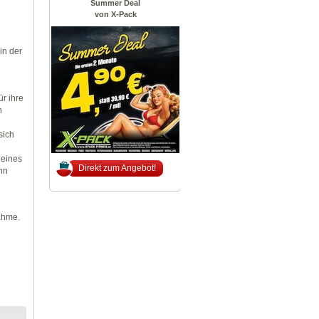
Summer Deal
von X-Pack
in der
r ihre
n
sich
 eines
Direkt zum Angebot!
nn
ahme.