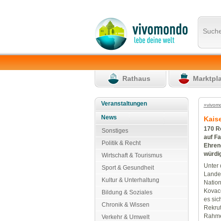
Such
Rathaus
Marktpl
Veranstaltungen
»vivom
News
Kais
170 R
Sonstiges
auf F
Politik & Recht
Ehreng
würdi
Wirtschaft & Tourismus
Unter
Sport & Gesundheit
Landes
Kultur & Unterhaltung
Natio
Kovace
Bildung & Soziales
es sic
Chronik & Wissen
Rekrut
Rahmen
Verkehr & Umwelt