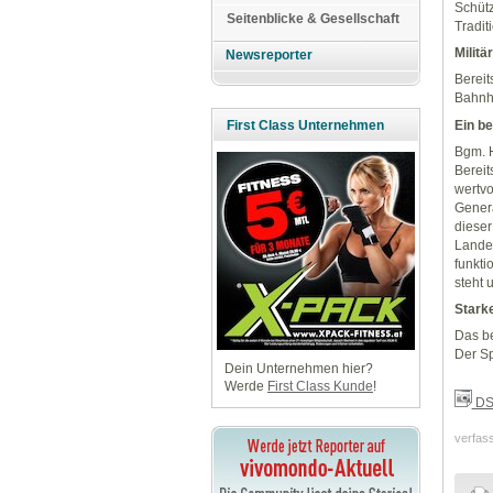
Schütz
Seitenblicke & Gesellschaft
Tradit
Militä
Newsreporter
Bereit
Bahnho
Ein b
First Class Unternehmen
Bgm. H
Bereit
wertvo
Genera
dieser
Landes
funkti
steht 
Stark
Das be
Der Sp
Dein Unternehmen hier?
Werde
First Class Kunde
!
DS
verfas