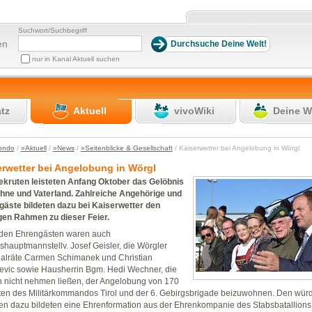
Suchwort/Suchbegriff
en
nur in Kanal Aktuell suchen
atz
Aktuell
vivoWiki
Deine W
ondo
/
»Aktuell
/
»News
/
»Seitenblicke & Gesellschaft
/ Kaiserwetter bei Angelobung in Wörgl
erwetter bei Angelobung in Wörgl
ekruten leisteten Anfang Oktober das Gelöbnis
ahne und Vaterland. Zahlreiche Angehörige und
äste bildeten dazu bei Kaiserwetter den
gen Rahmen zu dieser Feier.
 den Ehrengästen waren auch
hauptmannstellv. Josef Geisler, die Wörgler
nalräte Carmen Schimanek und Christian
vic sowie Hausherrin Bgm. Hedi Wechner, die
h nicht nehmen ließen, der Angelobung von 170
en des Militärkommandos Tirol und der 6. Gebirgsbrigade beizuwohnen. Den wür
 dazu bildeten eine Ehrenformation aus der Ehrenkompanie des Stabsbatallions 