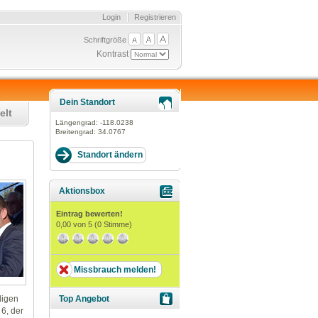
Login
Registrieren
Schriftgröße
Kontrast
Dein Standort
elt
Längengrad:
-118.0238
Breitengrad:
34.0767
Aktionsbox
Eintrag bewerten!
0,00
von 5 (
0
Stimme)
Missbrauch melden!
Top Angebot
digen
6, der