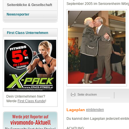
September 2005 im Seniorenheim Wörg
Seitenblicke & Gesellschaft
Newsreporter
First Class Unternehmen
Seite drucken
Dein Unternehmen hier?
Werde
First Class Kunde
!
Lageplan
einblenden
Du kannst den Lageplan jederzeit einb
ACHTUNG: