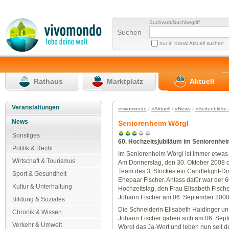
Suchwort/Suchbegriff
Suchen
nur in Kanal Aktuell suchen
Rathaus
Marktplatz
Aktuell
Veranstaltungen
»vivomondo
/
»Aktuell
/
»News
/
»Seitenblicke 
News
Seniorenheim Wörgl
Sonstiges
60. Hochzeitsjubiläum im Seniorenhe
Politik & Recht
Im Seniorenheim Wörgl ist immer etwas
Wirtschaft & Tourismus
Am Donnerstag, den 30. Oktober 2008 o
Team des 3. Stockes ein Candlelight-Di
Sport & Gesundheit
Ehepaar Fischer. Anlass dafür war der 6
Kultur & Unterhaltung
Hochzeitstag, den Frau Elisabeth Fisch
Johann Fischer am 06. September 2008 
Bildung & Soziales
Die Schneiderin Elisabeth Haidinger un
Chronik & Wissen
Johann Fischer gaben sich am 06. Sep
Verkehr & Umwelt
Wörgl das Ja-Wort und leben nun seit d