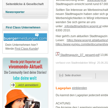
Stadtmagazin erreicht somit rund 67.0
Seitenblicke & Gesellschaft
Sollten Sie Interesse an Werbeeinschal
Newsreporter
neuen Stadtmagazin haben oder sich ge
Werbemöglichkeiten in Wörgl informiere
wenden Sie sich gerne an uns
unter:
infostadtmarketing.woergl.at
oder
First Class Unternehmen
6300 2010.
Hier geht's zum aktuellen Stadtmagazin
Lesen:
https://www.woergl.at/aktuelles
https://www.yumpu.com/de/document/vi
Dein Unternehmen hier?
Werde
First Class Kunde
!
Stadtmagazin_07_gesamt.pdf
13,86
verfasst von Stadtredaktion Wörgl
25.06.20
Seite drucken
Lageplan
einblenden
Du kannst den Lageplan jederzeit einb
ACHTUNG:
Die Anzeige des Lageplans verlangsamt