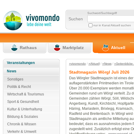
Suchwort/Suchbegriff
Suchen
nur in Kanal Aktuell suchen
Rathaus
Marktplatz
Aktuell
Veranstaltungen
»vivomondo
/
»Aktuell
/
»News
/
»Seitenblicke 
News
Stadtmagazin Wörgl Juli 2026
Das Wörgler Stadtmagazin ist eines der
Sonstiges
auflagenstärksten Printmedien im Tirole
Politik & Recht
Über 20.000 Exemplare werden monatli
Gemeinden rund um Wörgl verteilt. Zu d
Wirtschaft & Tourismus
Gemeinden zählen Wörgl, Söll, Wildsch
Sport & Gesundheit
Angerberg, Kundl, Kirchbichl, Hopfgarten
Häring, Mariastein, Brixlegg, Kramsach,
Kultur & Unterhaltung
Radfeld und Breitenbach. In Wörgl wird
Bildung & Soziales
Stadtmagazin als amtliche Mitteilung a
bedeutet, dass es ausnahmslos jedem 
Chronik & Wissen
zugestellt wird. Zusätzlich erfolgt eine O
Verkehr & Umwelt
Veröffentlichung unter:
www.woergl.at
.