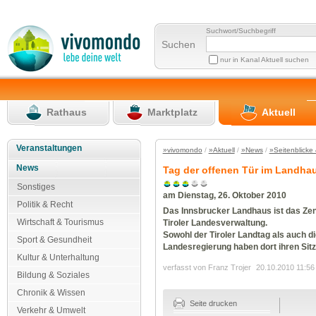
Suchwort/Suchbegriff
Suchen
nur in Kanal Aktuell suchen
Rathaus
Marktplatz
Aktuell
Veranstaltungen
»vivomondo
/
»Aktuell
/
»News
/
»Seitenblicke 
News
Tag der offenen Tür im Landhau
Sonstiges
am Dienstag, 26. Oktober 2010
Politik & Recht
Das Innsbrucker Landhaus ist das Ze
Wirtschaft & Tourismus
Tiroler Landesverwaltung.
Sowohl der Tiroler Landtag als auch di
Sport & Gesundheit
Landesregierung haben dort ihren Sitz
Kultur & Unterhaltung
verfasst von Franz Trojer
20.10.2010 11:56
Bildung & Soziales
Chronik & Wissen
Seite drucken
Verkehr & Umwelt