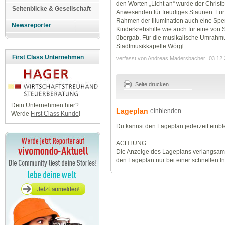
den Worten „Licht an“ wurde der Christb
Seitenblicke & Gesellschaft
Anwesenden für freudiges Staunen. Für d
Rahmen der Illumination auch eine Spen
Newsreporter
Kinderkrebshilfe wie auch für eine von
übergab. Für die musikalische Umrahmu
Stadtmusikkapelle Wörgl.
First Class Unternehmen
verfasst von Andreas Madersbacher
03.12.
Seite drucken
Dein Unternehmen hier?
Lageplan
einblenden
Werde
First Class Kunde
!
Du kannst den Lageplan jederzeit einb
ACHTUNG:
Die Anzeige des Lageplans verlangsamt
den Lageplan nur bei einer schnellen I