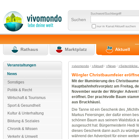
Suchwort/Suchbegriff
Suchen
nur in Kanal Aktuell suchen
Rathaus
Marktplatz
Aktuell
Veranstaltungen
»vivomondo
/
»Aktuell
/
»News
/
»Seitenblicke 
News
Wörgler Christbaumfeier eröffne
Mit der Illuminierung des Christbaum
Sonstiges
Hauptbahnhofsvorplatz am Freitag, de
Politik & Recht
November wurde der Wörgler Advent f
eröffnet. Der prachtvolle Baum stamm
Wirtschaft & Tourismus
aus Bruckhäusl.
Sport & Gesundheit
Die Tanne ist ein Geschenk des „Michlh
Kultur & Unterhaltung
Markus Feiersinger, der dafür einen be
schönen Baum aus seinem Waldstück a
Bildung & Soziales
ausgesucht hat. Bürgermeisterin Hedi 
Chronik & Wissen
dieses Geschenk dann auch zu würdigen
während der Adventzeit für einen weiter
Verkehr & Umwelt