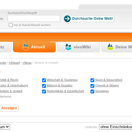
Suchwort/Suchbegriff
en
nur in Kanal Aktuell suchen
atz
Aktuell
vivoWiki
Deine W
ondo
/
»Aktuell
/
»News
/ Verkehr & Umwelt
s
olitik & Recht
Wirtschaft & Tourismus
Sport & Gesundheit
ultur & Unterhaltung
Bildung & Soziales
Chronik & Wissen
erkehr & Umwelt
Seitenblicke & Gesellschaft
Sonstiges
lle/keine
Umkreis: