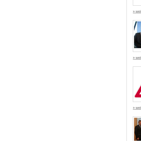
» wei
» wei
» wei