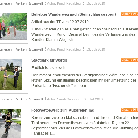
terlesen
Verkehr & Umwelt
Autor: Kundl Redakteur
15. Juli 2010
Distanz 96
Beliebter Wanderweg nach Steinschlag gesperrt
Artikel aus der TT vom 12.07.2010:
Kundl
- Wieder gab es einen gefährlichen Steinschlag auf eine
Wanderweg in Kundl. Diesmal betrifft es die Verlängerung des
Kundler-Klamm-Weges in...
terlesen
Verkehr & Umwelt
Autor: Kundl Redakteur
13. Juli 2010
Distanz 96
Stadtpark für Wörgl!
Endlich ist es soweit!
Der Immobilienausschuss der Stadtgemeinde Wörgl hat in sein
letzten Sitzung einstimmig beschlossen mit der Umsetzung der
Parkanlage "Fischerfeld" zu begi...
terlesen
Verkehr & Umwelt
Autor: Sarah Saringer
08. Juli 2010
Distanz 96
Fotowettbewerb zum Autofreien Tag
Bereits zum zweiten Mal schreiben Land Tirol und Klimabündni
Tirol heuer den Fotowettbewerb zum Autofreien Tag am 22.
September aus. Ziel des Fotowettbewerbs ist es, die Nutzung d
Fahrrades a...