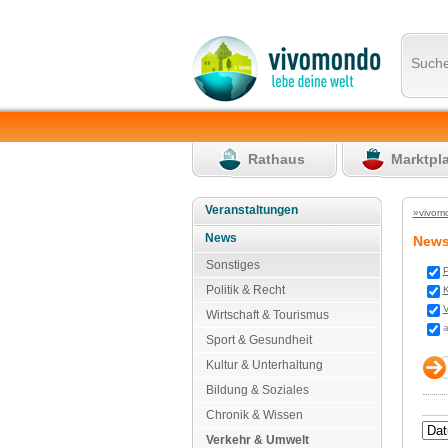
Such
Rathaus
Marktpl
Veranstaltungen
»vivom
News
New
Sonstiges
P
Politik & Recht
K
V
Wirtschaft & Tourismus
a
Sport & Gesundheit
Kultur & Unterhaltung
Bildung & Soziales
Chronik & Wissen
Verkehr & Umwelt