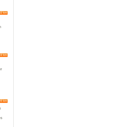
82 km
m
83 km
er
85 km
s
es