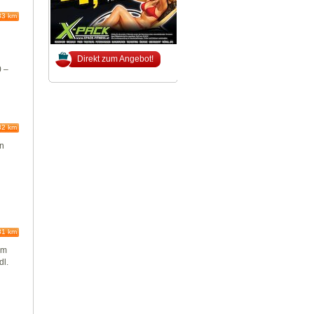
83 km
Direkt zum Angebot!
0 –
82 km
en
81 km
um
dl.