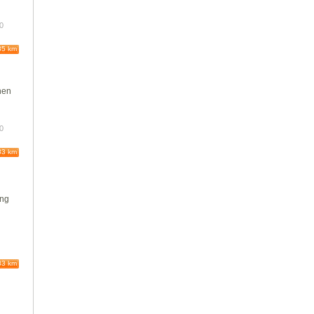
10
85 km
nen
10
83 km
ung
83 km