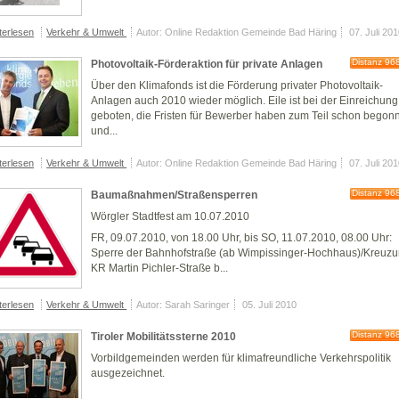
terlesen
Verkehr & Umwelt
Autor: Online Redaktion Gemeinde Bad Häring
07. Juli 20
Distanz 96
Photovoltaik-Förderaktion für private Anlagen
Über den Klimafonds ist die Förderung privater Photovoltaik-
Anlagen auch 2010 wieder möglich. Eile ist bei der Einreichung
geboten, die Fristen für Bewerber haben zum Teil schon begon
und...
terlesen
Verkehr & Umwelt
Autor: Online Redaktion Gemeinde Bad Häring
07. Juli 20
Distanz 96
Baumaßnahmen/Straßensperren
Wörgler Stadtfest am 10.07.2010
FR, 09.07.2010, von 18.00 Uhr, bis SO, 11.07.2010, 08.00 Uhr:
Sperre der Bahnhofstraße (ab Wimpissinger-Hochhaus)/Kreuz
KR Martin Pichler-Straße b...
terlesen
Verkehr & Umwelt
Autor: Sarah Saringer
05. Juli 2010
Distanz 96
Tiroler Mobilitätssterne 2010
Vorbildgemeinden werden für klimafreundliche Verkehrspolitik
ausgezeichnet.