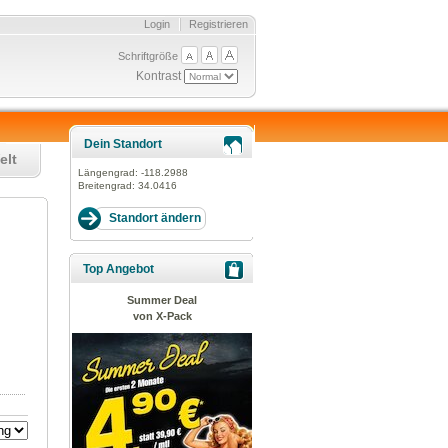
Login
Registrieren
Schriftgröße
Kontrast
Dein Standort
elt
Längengrad:
-118.2988
Breitengrad:
34.0416
Top Angebot
Summer Deal
von X-Pack