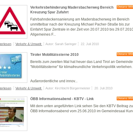
Distanz 96
Verkehrsbehinderung Madersbacherweg Bereich
Kreuzung Spar Zufahrt
Fahrbahndeckensanierung am Madersbacherweg im Bereich
unmittelbar nach der Kreuzung Michael Pacher-Straße bis zur
Einfahrt Spar Zentrale in der Zeit von 20.07.2010 bis 29.07.201
Allgemeines F...
terlesen
Verkehr & Umwelt
Autor: Sarah Saringer
22. Juli 2010
Distanz 96
Tiroler Mobilitätssterne 2010
Bereits zum zweiten Mal hat heuer das Land Tirol an Gemeind
"
Mobilitätssterne
" für klimafreundliche Verkehrspolitik verliehen.
Außerordentliche und innov...
terlesen
Verkehr & Umwelt
Autor: Kirchbichl Bürgermeister
20. Juli 2010
Distanz 96
ÖBB Informationsabend - KBTV - Link
Mit dem unten angeführten Link sehen Sie den KBTV Beitrag z
ÖBB Informationsabend vom 25.06.2010 im Gemeindesaal Kun