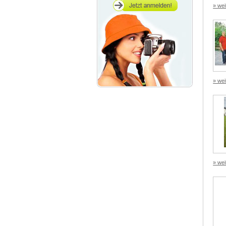
» wei
» wei
» wei