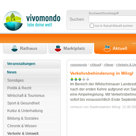
Suchwort/Suchbegriff
Suchen
nur in Kanal Aktuell suchen
Rathaus
Marktplatz
Aktuell
Veranstaltungen
»vivomondo
/
»Aktuell
/
»News
/
»Verkehr & U
News
Verkehrsbehinderung in Wörgl
Sonstiges
Im Bereich der Wildschönauer Landesst
Politik & Recht
nach der ersten Kehre aufgrund von Sa
eine Ampelregelung. Mit Verkehrsbehin
Wirtschaft & Tourismus
sofort bis voraussichtlich Ende Septemb
Sport & Gesundheit
verfasst von Stadtredaktion Wörgl
21.08.20
Kultur & Unterhaltung
Bildung & Soziales
Chronik & Wissen
Verkehr & Umwelt