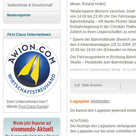
Moser, Roland Hofer):
Seitenblicke & Gesellschaft
Straßensperre (Bereich zwischen Josef S
Newsreporter
von 14.00 bis 23.00 Uhr. Der Fahrzeugv
Bahnhofstraße – KR Martin Pichler-Stra
Einbahnregelung in der Christian Platt
Zufahrt zu ihren Liegenschaften zu ermö
First Class Unternehmen
* Sperre der Bahnhofstraße (Bereich z
den 4 Adventsamstagen (28.11.2009, 05.
10.00 bis 19.00 Uhr (Einkaufen im Adven
Der Fahrzeugverkehr in Richtung Bahnho
Straße – Poststraße zum Bahnhofplatz u
verfasst von Stadtredaktion Wörgl
29.11.20
Seite drucken
Lageplan
einblenden
Dein Unternehmen hier?
Werde
First Class Kunde
!
Du kannst den Lageplan jederzeit einb
ACHTUNG:
Die Anzeige des Lageplans verlangsamt
den Lageplan nur bei einer schnellen I