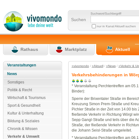
Suchwort/Suchbegriff
Suchen
nur in Kanal Aktuell suchen
Rathaus
Marktplatz
Aktuell
Veranstaltungen
»vivomondo
/
»Aktuell
/
»News
/
»Verkehr & U
News
Verkehrsbehinderungen in Wör
Sonstiges
* Veranstaltung Perchtentreffen am 05.1
Politik & Recht
Binder):
Wirtschaft & Tourismus
Sperre der Brixentaler Straße im Berei
Kreuzung Simon Prem-Straße und Kreu
Sport & Gesundheit
Pichler Straße in der Zeit von 14.00 bis
Kultur & Unterhaltung
fließende Verkehr in Richtung Wörgl wird
Sepp Gangl-Straße und teils über die Ado
Bildung & Soziales
Straße, der fließende Verkehr in Richtun
Chronik & Wissen
die Johann Seisl-Straße umgeleitet.
Verkehr & Umwelt
* Veranstaltung Perchtentreffen am 06.