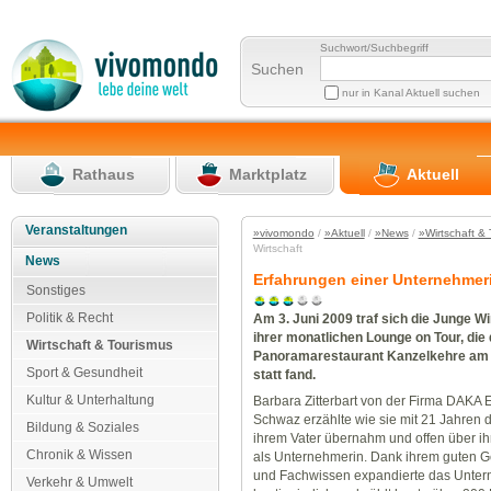
Suchwort/Suchbegriff
Suchen
nur in Kanal Aktuell suchen
Rathaus
Marktplatz
Aktuell
Veranstaltungen
»vivomondo
/
»Aktuell
/
»News
/
»Wirtschaft &
Wirtschaft
News
Erfahrungen einer Unternehmeri
Sonstiges
Politik & Recht
Am 3. Juni 2009 traf sich die Junge Wi
ihrer monatlichen Lounge on Tour, die
Wirtschaft & Tourismus
Panoramarestaurant Kanzelkehre am
Sport & Gesundheit
statt fand.
Kultur & Unterhaltung
Barbara Zitterbart von der Firma DAKA 
Schwaz erzählte wie sie mit 21 Jahren 
Bildung & Soziales
ihrem Vater übernahm und offen über i
Chronik & Wissen
als Unternehmerin. Dank ihrem guten Ge
und Fachwissen expandierte das Unte
Verkehr & Umwelt