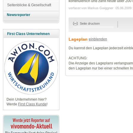
kontinuierlich und zählt heute über 200 M
Seitenblicke & Gesellschaft
verfasst von Markus Gwiggner
05.06.2009 
Newsreporter
Seite drucken
First Class Unternehmen
Lageplan
einblenden
Du kannst den Lageplan jederzeit einb
ACHTUNG:
Die Anzeige des Lageplans verlangsamt
den Lageplan nur bei einer schnellen I
Dein Unternehmen hier?
Werde
First Class Kunde
!