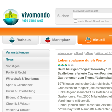
Suchwort/Suchbegriff
Suchen
nur in Kanal Aktuell suchen
Rathaus
Marktplatz
Aktuell
Veranstaltungen
»vivomondo
/
»Aktuell
/
»News
/
»Wirtschaft &
News
Lebensbalance durch Werte
Sonstiges
Beim heurigen “hogast Powerday” im 
Politik & Recht
Saalfelden referierte Cay von Fournie
Gastronomen zum Thema “Lebensbal
Wirtschaft & Tourismus
1976 legten sechs oberösterreichische 
Sport & Gesundheit
Grundstein für “hogast”, die österreichi
Kultur & Unterhaltung
Einkaufsgenossenschaft für Hotellerie 
Gastronomie. Fast 2000 Mitgliedsbetrieb
Bildung & Soziales
Vereinigung mittlerweile.
Chronik & Wissen
Einmal jährlich findet dieser äußerst bel
“Powerday” statt. Namhafte Referenten 
Verkehr & Umwelt