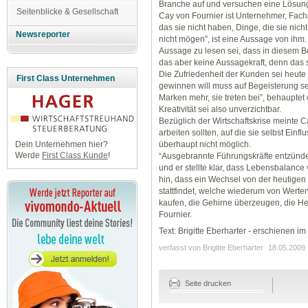
Branche auf und versuchen eine Lösun
Seitenblicke & Gesellschaft
Cay von Fournier ist Unternehmer, Fach
das sie nicht haben, Dinge, die sie ni
Newsreporter
nicht mögen”, ist eine Aussage von ihm. E
Aussage zu lesen sei, dass in diesem Be
das aber keine Aussagekraft, denn das 
Die Zufriedenheit der Kunden sei heute
First Class Unternehmen
gewinnen will muss auf Begeisterung se
Marken mehr, sie treten bei”, behauptet
Kreativität sei also unverzichtbar.
Bezüglich der Wirtschaftskrise meinte 
arbeiten sollten, auf die sie selbst Ein
überhaupt nicht möglich.
Dein Unternehmen hier?
Werde
First Class Kunde
!
“Ausgebrannte Führungskräfte entzünden
und er stellte klar, dass Lebensbalance v
hin, dass ein Wechsel von der heutigen
stattfindet, welche wiederum von Werten
kaufen, die Gehirne überzeugen, die H
Fournier.
Text: Brigitte Eberharter - erschienen 
verfasst von Brigitte Eberharter
18.05.2009 
Seite drucken