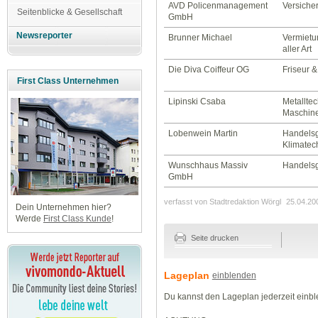
AVD Policenmanagement
Versiche
Seitenblicke & Gesellschaft
GmbH
Newsreporter
Brunner Michael
Vermietu
aller Art
Die Diva Coiffeur OG
Friseur 
First Class Unternehmen
Lipinski Csaba
Metalltec
Maschin
Lobenwein Martin
Handelsg
Klimatec
Wunschhaus Massiv
Handels
GmbH
verfasst von Stadtredaktion Wörgl
25.04.20
Dein Unternehmen hier?
Werde
First Class Kunde
!
Seite drucken
Lageplan
einblenden
Du kannst den Lageplan jederzeit einb