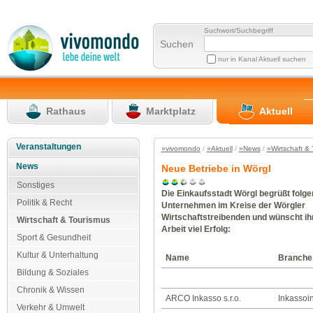
Suchwort/Suchbegriff
Suchen
nur in Kanal Aktuell suchen
Rathaus
Marktplatz
Aktuell
Veranstaltungen
»vivomondo
/
»Aktuell
/
»News
/
»Wirtschaft &
News
Neue Betriebe in Wörgl
Sonstiges
Die Einkaufsstadt Wörgl begrüßt folg
Politik & Recht
Unternehmen im Kreise der Wörgler
Wirtschaftstreibenden und wünscht ihn
Wirtschaft & Tourismus
Arbeit viel Erfolg:
Sport & Gesundheit
Kultur & Unterhaltung
Name
Branche
Bildung & Soziales
Chronik & Wissen
ARCO Inkasso s.r.o.
Inkassoin
Verkehr & Umwelt