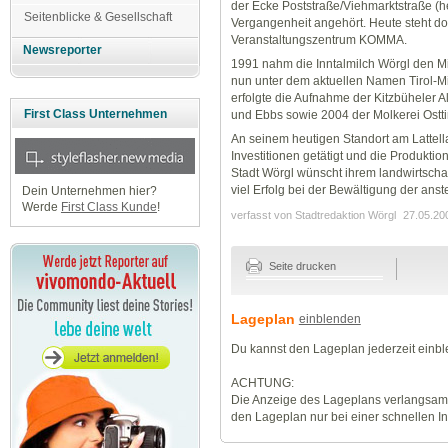
der Ecke Poststraße/Viehmarktstraße (he
Seitenblicke & Gesellschaft
Vergangenheit angehört. Heute steht 
Veranstaltungszentrum KOMMA.
Newsreporter
1991 nahm die Inntalmilch Wörgl den Mil
nun unter dem aktuellen Namen Tirol-Mi
erfolgte die Aufnahme der Kitzbüheler A
First Class Unternehmen
und Ebbs sowie 2004 der Molkerei Osttir
An seinem heutigen Standort am Lattellap
Investitionen getätigt und die Produkt
Stadt Wörgl wünscht ihrem landwirtscha
viel Erfolg bei der Bewältigung der an
Dein Unternehmen hier?
Werde
First Class Kunde
!
verfasst von Stadtredaktion Wörgl
27.05.20
Seite drucken
Lageplan
einblenden
Du kannst den Lageplan jederzeit einb
ACHTUNG:
Die Anzeige des Lageplans verlangsamt
den Lageplan nur bei einer schnellen I