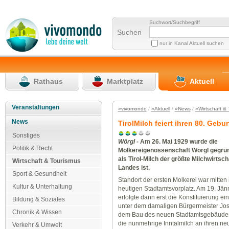
Suchwort/Suchbegriff
Suchen
nur in Kanal Aktuell suchen
Rathaus
Marktplatz
Aktuell
Veranstaltungen
»vivomondo
/
»Aktuell
/
»News
/
»Wirtschaft &
News
TirolMilch feiert ihren 80. Gebu
Sonstiges
Wörgl
- Am 26. Mai 1929 wurde die
Politik & Recht
Molkereigenossenschaft Wörgl gegrün
als Tirol-Milch der größte Milchwirtsc
Wirtschaft & Tourismus
Landes ist.
Sport & Gesundheit
Standort der ersten Molkerei war mitten
Kultur & Unterhaltung
heutigen Stadtamtsvorplatz. Am 19. Jän
erfolgte dann erst die Konstituierung ein
Bildung & Soziales
unter dem damaligen Bürgermeister Jose
Chronik & Wissen
dem Bau des neuen Stadtamtsgebäudes
die nunmehrige Inntalmilch an ihren ne
Verkehr & Umwelt