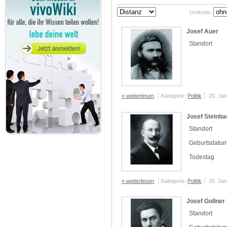
Umkreis:
Josef Auer
Standort
» weiterlesen
Kategorie:
Politik
20. Ja
Josef Steinba
Standort
Geburtsdatu
Todestag
» weiterlesen
Kategorie:
Politik
20. Ja
Josef Gollner
Standort