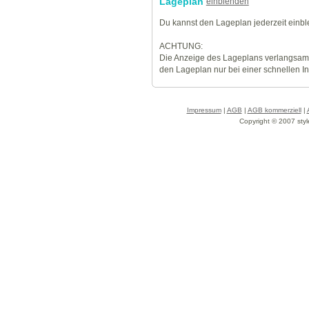
Lageplan
einblenden
Du kannst den Lageplan jederzeit einb
ACHTUNG:
Die Anzeige des Lageplans verlangsamt
den Lageplan nur bei einer schnellen I
Impressum
|
AGB
|
AGB kommerziell
|
Copyright © 2007 styl