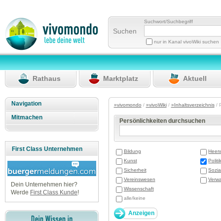
Suchwort/Suchbegriff
Suchen
nur in Kanal vivoWiki suchen
Rathaus
Marktplatz
Aktuell
Navigation
»vivomondo
/
»vivoWiki
/
»Inhaltsverzeichnis
/ 
Mitmachen
Persönlichkeiten durchsuchen
First Class Unternehmen
Bildung
Heer
Kunst
Politi
Sicherheit
Sozia
Vereinswesen
Verwa
Dein Unternehmen hier?
Wissenschaft
Werde
First Class Kunde
!
alle/keine