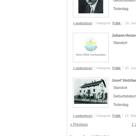
Geburtsdatu
Todestag
» weiterlesen
Kategorie:
Politik
20. Ja
Johann Hetze
Standort
» weiterlesen
Kategorie:
Politik
20. Ja
Josef Stelzh
Standort
Geburtsdatu
Todestag
» weiterlesen
Kategorie:
Politik
21. Mä
« Previous
1