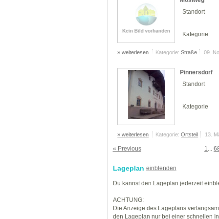
Möslweg
Standort
Kategorie
» weiterlesen
Kategorie:
Straße
09. N
Pinnersdorf
Standort
Kategorie
» weiterlesen
Kategorie:
Ortsteil
13. M
« Previous
1
...
6
Lageplan
einblenden
Du kannst den Lageplan jederzeit einb
ACHTUNG:
Die Anzeige des Lageplans verlangsamt
den Lageplan nur bei einer schnellen I