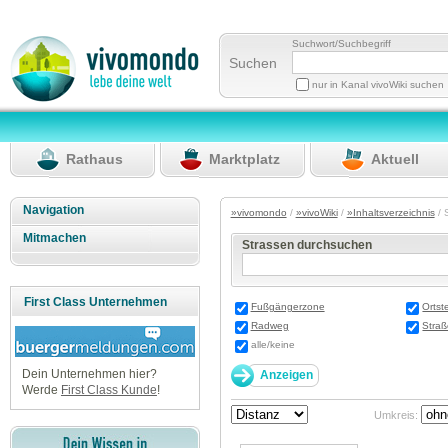
Suchwort/Suchbegriff
Suchen
nur in Kanal vivoWiki suchen
Rathaus
Marktplatz
Aktuell
Navigation
»vivomondo
/
»vivoWiki
/
»Inhaltsverzeichnis
/ 
Mitmachen
Strassen durchsuchen
First Class Unternehmen
Fußgängerzone
Ortste
Radweg
Stra
alle/keine
Dein Unternehmen hier?
Werde
First Class Kunde
!
Umkreis: