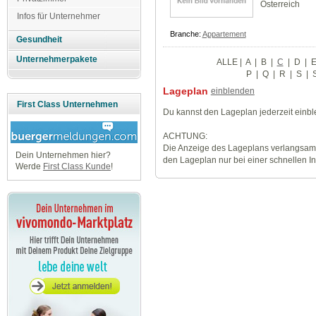
Österreich
Infos für Unternehmer
Branche:
Appartement
Gesundheit
Unternehmerpakete
ALLE
|
A
|
B
|
C
|
D
|
P
|
Q
|
R
|
S
|
Lageplan
einblenden
First Class Unternehmen
Du kannst den Lageplan jederzeit einb
ACHTUNG:
Die Anzeige des Lageplans verlangsamt
Dein Unternehmen hier?
den Lageplan nur bei einer schnellen I
Werde
First Class Kunde
!