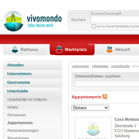
Suchwort/Suchbegriff
Suchen
nur in Kanal Marktplatz such
Rathaus
Marktplatz
Aktuell
Aktuelles
»vivomondo
/
»Marktplatz
/
»Unterkünfte
/ App
Unternehmen
Unternehmen suchen
Gastronomie
Unterkünfte
Appartements
Unterkünfte im Umkreis
Hotels
Pensionen
Casa Montan
Appartements
Zillerstraße 2
Ferienwohnungen
5722 Niederns
Salzburg
Privatzimmer