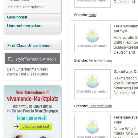
Deutschland
Infos für Unternehmer
Branche:
Hotel
Gesundheit
Unternehmerpakete
Ferienwohnun
auf Sylt
Hafenstraße 2
25997 Hörnu
First Class Unternehmen
Schleswig-Hol
Deutschland
Branche:
Ferienwohnung
Dein Unternehmen hier?
Gästehaus De
Werde
First Class Kunde
!
Rakmersstigh
25938 Oldsu
Schleswig-Hol
Deutschland
Branche:
Ferienwohnung
Ferienhausver
Föhr
Neuer Weg 4
25938 Wrixu