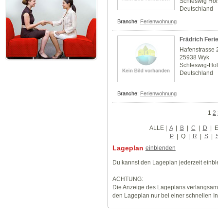
Schleswig Hol
Deutschland
Branche:
Ferienwohnung
Frädrich Fer
Hafenstrasse 
25938 Wyk
Schleswig-Hol
Deutschland
Branche:
Ferienwohnung
1
2
ALLE
|
A
|
B
|
C
|
D
|
P
|
Q
|
R
|
S
|
Lageplan
einblenden
Du kannst den Lageplan jederzeit einb
ACHTUNG:
Die Anzeige des Lageplans verlangsamt
den Lageplan nur bei einer schnellen I