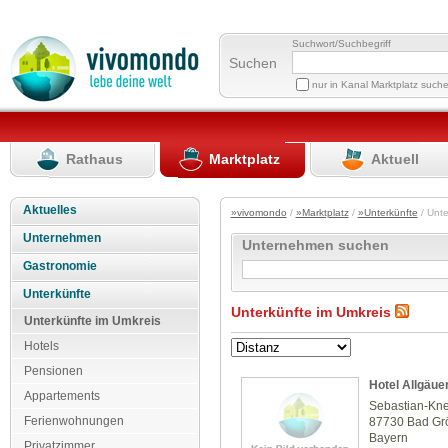
Suchwort/Suchbegriff
Suchen
nur in Kanal Marktplatz such
Rathaus
Marktplatz
Aktuell
Aktuelles
»vivomondo
/
»Marktplatz
/
»Unterkünfte
/ Unte
Unternehmen
Unternehmen suchen
Gastronomie
Unterkünfte
Unterkünfte im Umkreis
Unterkünfte im Umkreis
Hotels
Pensionen
Hotel Allgäuer
Appartements
Sebastian-Kne
Ferienwohnungen
87730 Bad G
Bayern
Privatzimmer