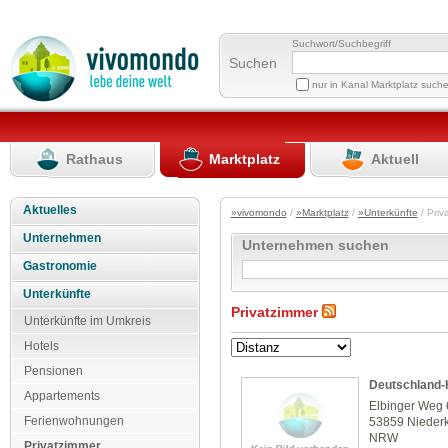
Suchwort/Suchbegriff
Suchen
nur in Kanal Marktplatz such
Rathaus
Marktplatz
Aktuell
Aktuelles
»vivomondo
/
»Marktplatz
/
»Unterkünfte
/ Pri
Unternehmen
Unternehmen suchen
Gastronomie
Unterkünfte
Privatzimmer
Unterkünfte im Umkreis
Hotels
Pensionen
Deutschland-
Appartements
Elbinger Weg 
Ferienwohnungen
53859 Nieder
NRW
Privatzimmer