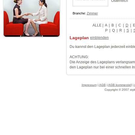
Österreich
Branche:
Zimmer
ALLE
|
A
|
B
|
C
|
D
|
P
|
Q
|
R
|
S
|
Lageplan
einblenden
Du kannst den Lageplan jederzeit einb
ACHTUNG:
Die Anzeige des Lageplans verlangsamt
den Lageplan nur bei einer schnellen I
Impressum
|
AGB
|
AGB kommerziell
|
Copyright © 2007 styl