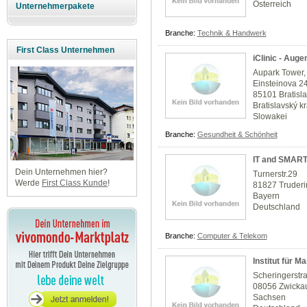
Österreich
Unternehmerpakete
Branche:
Technik & Handwerk
First Class Unternehmen
iClinic - Auge
Aupark Tower, 
Einsteinova 2
85101 Bratisl
Bratislavský kr
Slowakei
Branche:
Gesundheit & Schönheit
IT and SMAR
Dein Unternehmen hier?
Turnerstr.29
Werde
First Class Kunde
!
81827 Truder
Bayern
Deutschland
Branche:
Computer & Telekom
Institut für 
Scheringerstr
08056 Zwicka
Sachsen