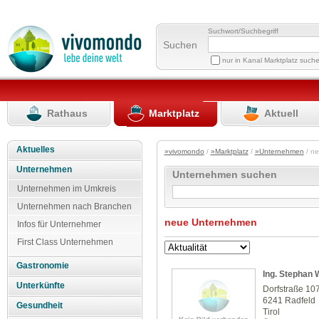
Suchwort/Suchbegriff
Suchen
nur in Kanal Marktplatz such
Rathaus
Marktplatz
Aktuell
Aktuelles
»vivomondo
/
»Marktplatz
/
»Unternehmen
/ n
Unternehmen
Unternehmen suchen
Unternehmen im Umkreis
Unternehmen nach Branchen
neue Unternehmen
Infos für Unternehmer
First Class Unternehmen
Gastronomie
Ing. Stephan 
Unterkünfte
Dorfstraße 10
6241 Radfeld
Gesundheit
Tirol