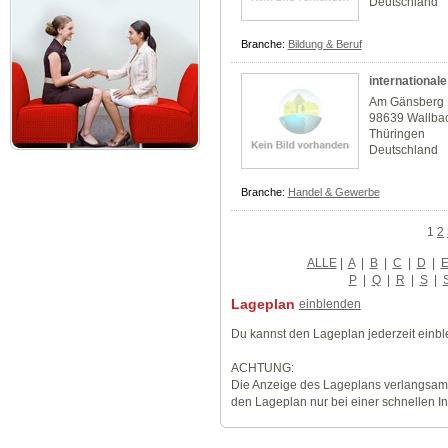
Deutschland
Branche:
Bildung & Beruf
international
Am Gänsberg
98639 Wallba
Thüringen
Deutschland
Branche:
Handel & Gewerbe
1
2
ALLE
|
A
|
B
|
C
|
D
|
P
|
Q
|
R
|
S
|
Lageplan
einblenden
Du kannst den Lageplan jederzeit einb
ACHTUNG:
Die Anzeige des Lageplans verlangsamt
den Lageplan nur bei einer schnellen I