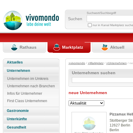
Suchwort/Suchbegriff
Suchen
nur in Kanal Marktplatz such
Rathaus
Marktplatz
Aktuell
Aktuelles
»vivomondo
/
»Marktplatz
/
»Unternehmen
/ n
Unternehmen
Unternehmen suchen
Unternehmen im Umkreis
Unternehmen nach Branchen
neue Unternehmen
Infos für Unternehmer
First Class Unternehmen
Gastronomie
Pizzamax Hell
Unterkünfte
Stollberger Str
12627 Berlin
Gesundheit
Berlin