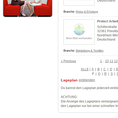
Deutschland
Branche:
Reise & Erholung
Protect Arbei
Schillerstraße
32361 Preußis
Nordrhein Wes
Deutschland
Branche:
Bekleidung & Textilien
« Previous
1
...
10
11
12
ALLE
|
A
|
B
|
C
|
D
|
P
|
Q
|
R
|
S
|
Lageplan
einblenden
Du kannst den Lageplan jederzeit einb
ACHTUNG:
Die Anzeige des Lageplans verlangsamt
den Lageplan nur bei einer schnellen I