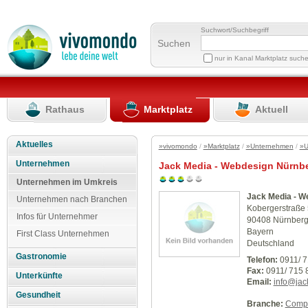
Suchwort/Suchbegriff
Suchen
nur in Kanal Marktplatz such
Rathaus
Marktplatz
Aktuell
Aktuelles
»vivomondo
/
»Marktplatz
/
»Unternehmen
/
»U
Unternehmen
Jack Media - Webdesign Nürnb
Unternehmen im Umkreis
Jack Media - W
Unternehmen nach Branchen
Kobergerstraße
Infos für Unternehmer
90408 Nürnber
Bayern
First Class Unternehmen
Deutschland
Gastronomie
Telefon:
0911/ 7
Fax:
0911/ 715 
Unterkünfte
Email:
info@jac
Gesundheit
Branche:
Compu