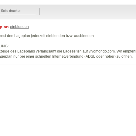
Seite drucken
plan
einblenden
nst den Lageplan jederzeit einblenden bzw. ausblenden.
UNG:
zeige des Lageplans verlangsamt die Ladezeiten auf vivomondo.com. Wir empfeh
geplan nur bei einer schnellen Internetverbindung (ADSL oder höher) zu öffnen.