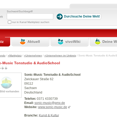
Suchwort/Suchbegriff
en
nur in Kanal Marktplatz suchen
atz
Aktuell
vivoWiki
Deine W
ondo
/
»Marktplatz
/
»Unternehmen
/
»Unternehmen im Umkreis
/ Sonic-Music Tonstudio & Audi
c-Music Tonstudio & AudioSchool
Sonic-Music Tonstudio & AudioSchool
Zwickauer Straße 62
09112
Sachsen
Deutschland
Telefon:
0371 4330739
Email:
sonic-music@gmx.de
Website:
www.sonic-music.de
Branche:
Kunst & Kultur