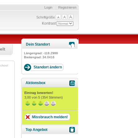
Login
Registrieren
Schriftgröße
Kontrast
Dein Standort
elt
Längengrad:
-118.2988
Breitengrad:
34.0416
oSchool
Aktionsbox
Eintrag bewerten!
3,00
von 5 (
354
Stimmen)
Missbrauch melden!
Top Angebot