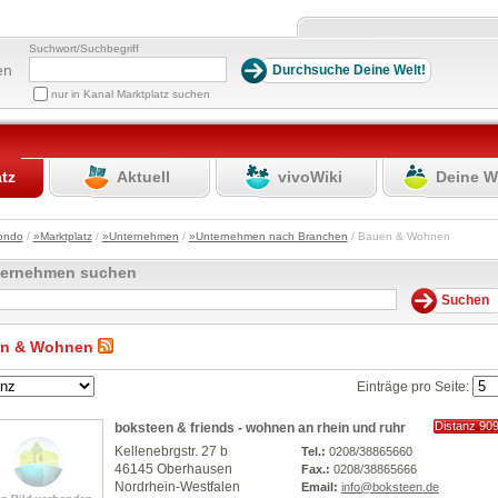
Suchwort/Suchbegriff
en
nur in Kanal Marktplatz suchen
atz
Aktuell
vivoWiki
Deine W
ondo
/
»Marktplatz
/
»Unternehmen
/
»Unternehmen nach Branchen
/ Bauen & Wohnen
ternehmen suchen
n & Wohnen
Einträge pro Seite:
Distanz 90
boksteen & friends - wohnen an rhein und ruhr
km
Kellenebrgstr. 27 b
Tel.:
0208/38865660
46145 Oberhausen
Fax.:
0208/38865666
Nordrhein-Westfalen
Email:
info@boksteen.de