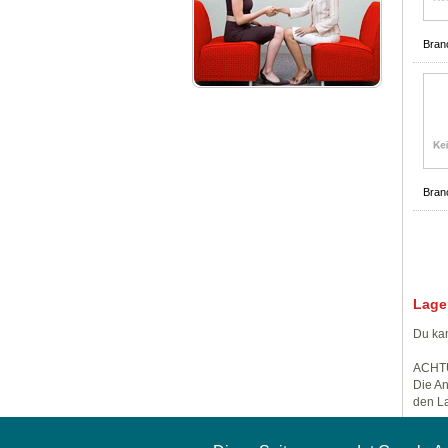
Bran
Bran
Lage
Du kan
ACHT
Die An
den La