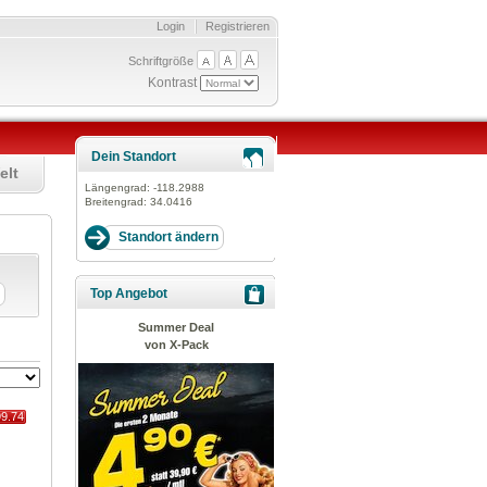
Login
Registrieren
Schriftgröße
Kontrast
Dein Standort
elt
Längengrad:
-118.2988
Breitengrad:
34.0416
Top Angebot
Summer Deal
von X-Pack
99.74