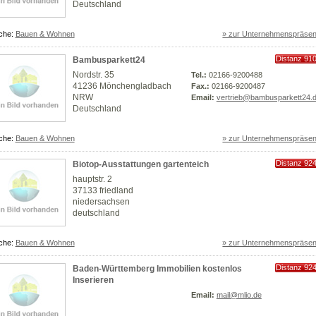
Deutschland
che:
Bauen & Wohnen
» zur Unternehmenspräsen
Distanz 91
Bambusparkett24
km
Nordstr. 35
Tel.:
02166-9200488
41236 Mönchengladbach
Fax.:
02166-9200487
NRW
Email:
vertrieb@bambusparkett24.
Deutschland
che:
Bauen & Wohnen
» zur Unternehmenspräsen
Distanz 92
Biotop-Ausstattungen gartenteich
km
hauptstr. 2
37133 friedland
niedersachsen
deutschland
che:
Bauen & Wohnen
» zur Unternehmenspräsen
Distanz 92
Baden-Württemberg Immobilien kostenlos
km
Inserieren
Email:
mail@mlio.de