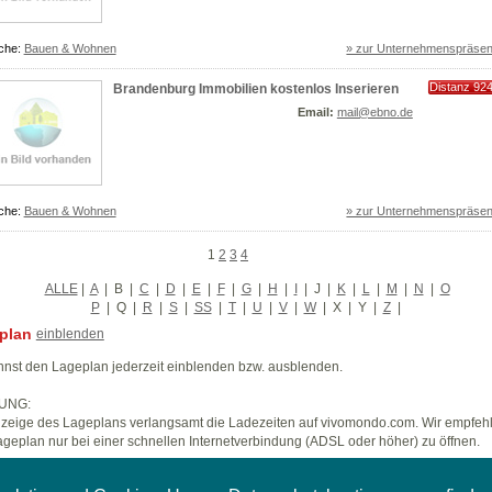
che:
Bauen & Wohnen
» zur Unternehmenspräsen
Distanz 92
Brandenburg Immobilien kostenlos Inserieren
km
Email:
mail@ebno.de
che:
Bauen & Wohnen
» zur Unternehmenspräsen
1
2
3
4
ALLE
|
A
|
B
|
C
|
D
|
E
|
F
|
G
|
H
|
I
|
J
|
K
|
L
|
M
|
N
|
O
P
|
Q
|
R
|
S
|
SS
|
T
|
U
|
V
|
W
|
X
|
Y
|
Z
|
plan
einblenden
nst den Lageplan jederzeit einblenden bzw. ausblenden.
UNG:
zeige des Lageplans verlangsamt die Ladezeiten auf vivomondo.com. Wir empfeh
geplan nur bei einer schnellen Internetverbindung (ADSL oder höher) zu öffnen.