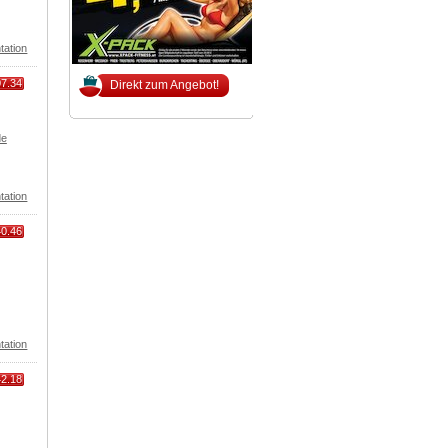
tation
07.34
Direkt zum Angebot!
de
tation
40.46
tation
42.18