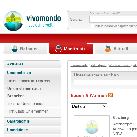
Suchwort/Suchbegriff
Suchen
nur in Kanal Marktplatz such
Rathaus
Marktplatz
Aktuell
Aktuelles
»vivomondo
/
»Marktplatz
/
»Unternehmen
/
»U
Unternehmen
Unternehmen suchen
Unternehmen im Umkreis
Unternehmen nach
Bauen & Wohnen
Branchen
Infos für Unternehmer
First Class Unternehmen
Katzberg
Gastronomie
Katzbergstr. 3
40764 Langen
Unterkünfte
NRW