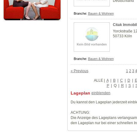
Deutschland
Branche:
Bauen & Wohnen
Citak Immobil
Yorckstraße 1
50733 Köln
Branche:
Bauen & Wohnen
« Previous
1
2
3
ALLE
|
A
|
B
|
C
|
D
|
P
|
Q
|
R
|
S
|
Lageplan
einblenden
Du kannst den Lageplan jederzeit einb
ACHTUNG:
Die Anzeige des Lageplans verlangsamt
den Lageplan nur bei einer schnellen I