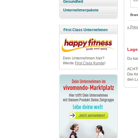
Gesundheit
Unternehmerpakete
Bran
« Prev
First Class Unternehmen
Lage
Dein Unternehmen hier?
Du kan
Werde
First Class Kunde
!
ACHT
Die An
den La