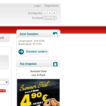
Login
Registrieren
Schriftgröße
Kontrast
Dein Standort
elt
Längengrad:
-118.0238
Breitengrad:
34.0767
Top Angebot
Summer Deal
von X-Pack
66.58