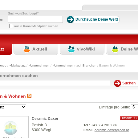
Suchwort/Suchbegriff
en
nur in Kanal Marktplatz suchen
atz
Aktuell
vivoWiki
Deine W
ondo
/
»Marktplatz
/
»Unternehmen
/
»Unternehmen nach Branchen
/ Bauen & Wohnen
ternehmen suchen
n & Wohnen
Einträge pro Seite:
Distanz 96
Ceramic Daxer
km
Poststr. 3
Tel.:
+43 664 2018586
6300 Wörgl
Email:
ceramic.daxer@aon.at