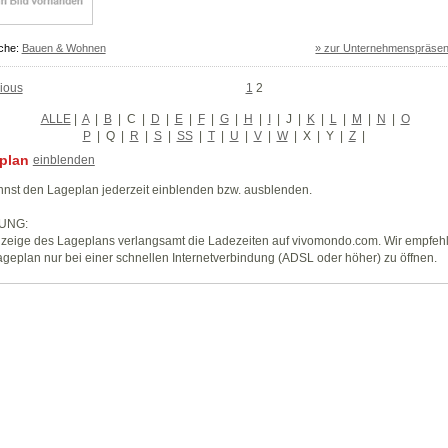
che:
Bauen & Wohnen
» zur Unternehmenspräsen
ious
1
2
ALLE
|
A
|
B
|
C
|
D
|
E
|
F
|
G
|
H
|
I
|
J
|
K
|
L
|
M
|
N
|
O
P
|
Q
|
R
|
S
|
SS
|
T
|
U
|
V
|
W
|
X
|
Y
|
Z
|
plan
einblenden
nst den Lageplan jederzeit einblenden bzw. ausblenden.
UNG:
zeige des Lageplans verlangsamt die Ladezeiten auf vivomondo.com. Wir empfeh
geplan nur bei einer schnellen Internetverbindung (ADSL oder höher) zu öffnen.