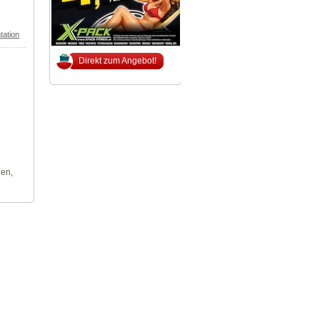
tation
Direkt zum Angebot!
len,