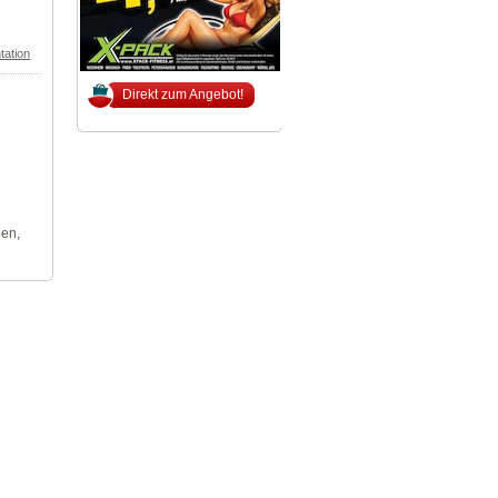
tation
Direkt zum Angebot!
len,