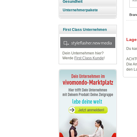
Gesundheit
Unternehmerpakete
Bran
First Class Unternehmen
Lage
Du kan
Dein Unternehmen hier?
Werde
First Class Kunde
!
ACHT
Die An
den La