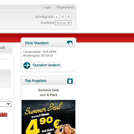
Login
Registrieren
Schriftgröße
Kontrast
Dein Standort
elt
Längengrad:
-118.2988
Breitengrad:
34.0416
Top Angebot
Summer Deal
von X-Pack
65.13