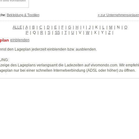
che:
Bekleidung & Textilien
» zur Unternehmenspräsen
ALLE
|
A
|
B
|
C
|
D
|
E
|
F
|
G
|
H
|
I
|
J
|
K
|
L
|
M
|
N
|
O
P
|
Q
|
R
|
S
|
SS
|
T
|
U
|
V
|
W
|
X
|
Y
|
Z
|
plan
einblenden
nst den Lageplan jederzeit einblenden bzw. ausblenden.
UNG:
zeige des Lageplans verlangsamt die Ladezeiten auf vivomondo.com. Wir empfeh
geplan nur bei einer schnellen Internetverbindung (ADSL oder höher) zu öffnen.