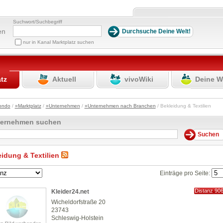
Suchwort/Suchbegriff
en
nur in Kanal Marktplatz suchen
atz
Aktuell
vivoWiki
Deine W
ondo
/
»Marktplatz
/
»Unternehmen
/
»Unternehmen nach Branchen
/ Bekleidung & Textilien
ternehmen suchen
eidung & Textilien
Einträge pro Seite:
Distanz 90
Kleider24.net
km
Wicheldorfstraße 20
23743
Schleswig-Holstein