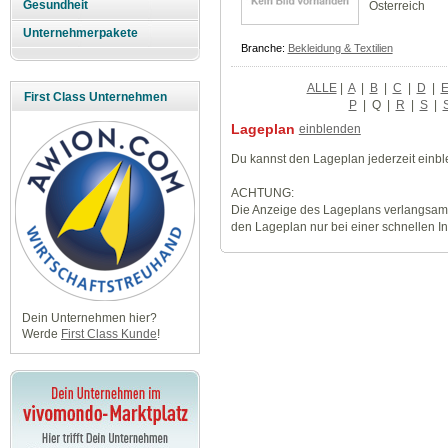
Gesundheit
Österreich
Unternehmerpakete
Branche:
Bekleidung & Textilien
ALLE
|
A
|
B
|
C
|
D
|
First Class Unternehmen
P
|
Q
|
R
|
S
|
Lageplan
einblenden
Du kannst den Lageplan jederzeit einb
ACHTUNG:
Die Anzeige des Lageplans verlangsamt
den Lageplan nur bei einer schnellen I
Dein Unternehmen hier?
Werde
First Class Kunde
!