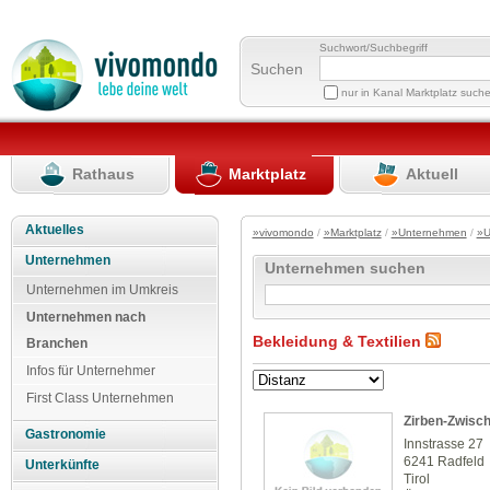
Suchwort/Suchbegriff
Suchen
nur in Kanal Marktplatz such
Rathaus
Marktplatz
Aktuell
Aktuelles
»vivomondo
/
»Marktplatz
/
»Unternehmen
/
»U
Unternehmen
Unternehmen suchen
Unternehmen im Umkreis
Unternehmen nach
Bekleidung & Textilien
Branchen
Infos für Unternehmer
First Class Unternehmen
Zirben-Zwisc
Gastronomie
Innstrasse 27
6241 Radfeld
Unterkünfte
Tirol