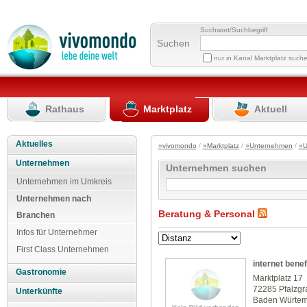
Suchwort/Suchbegriff
Suchen
nur in Kanal Marktplatz such
Rathaus
Marktplatz
Aktuell
Aktuelles
»vivomondo
/
»Marktplatz
/
»Unternehmen
/
»U
Unternehmen
Unternehmen suchen
Unternehmen im Umkreis
Unternehmen nach
Beratung & Personal
Branchen
Infos für Unternehmer
First Class Unternehmen
internet benef
Gastronomie
Marktplatz 17
72285 Pfalzgr
Unterkünfte
Baden Würte