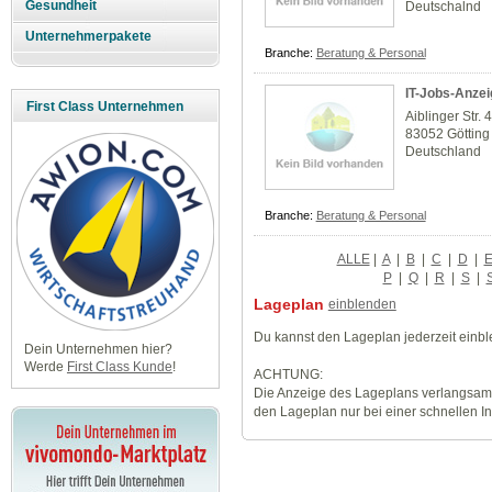
Gesundheit
Deutschalnd
Unternehmerpakete
Branche:
Beratung & Personal
IT-Jobs-Anze
First Class Unternehmen
Aiblinger Str. 
83052 Götting
Deutschland
Branche:
Beratung & Personal
ALLE
|
A
|
B
|
C
|
D
|
P
|
Q
|
R
|
S
|
Lageplan
einblenden
Du kannst den Lageplan jederzeit einb
Dein Unternehmen hier?
Werde
First Class Kunde
!
ACHTUNG:
Die Anzeige des Lageplans verlangsamt
den Lageplan nur bei einer schnellen I