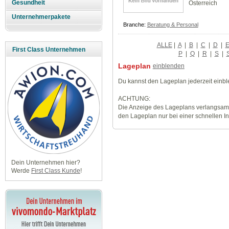
Gesundheit
Österreich
Unternehmerpakete
Branche:
Beratung & Personal
ALLE
|
A
|
B
|
C
|
D
|
First Class Unternehmen
P
|
Q
|
R
|
S
|
Lageplan
einblenden
Du kannst den Lageplan jederzeit einb
ACHTUNG:
Die Anzeige des Lageplans verlangsamt
den Lageplan nur bei einer schnellen I
Dein Unternehmen hier?
Werde
First Class Kunde
!