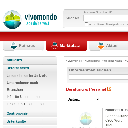
Suchwort/Suchbegriff
Suchen
nur in Kanal Marktplatz such
Rathaus
Marktplatz
Aktuell
Aktuelles
»vivomondo
/
»Marktplatz
/
»Unternehmen
/
»U
Unternehmen
Unternehmen suchen
Unternehmen im Umkreis
Unternehmen nach
Beratung & Personal
Branchen
Infos für Unternehmer
First Class Unternehmen
Notariat Dr. 
Gastronomie
Bahnhofstraße
6300 Wörgl
Unterkünfte
Tirol