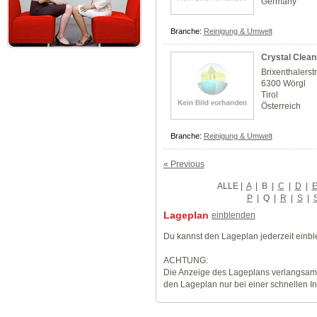
Germany
Branche:
Reinigung & Umwelt
Crystal Clean
Brixenthalerst
6300 Wörgl
Tirol
Österreich
Branche:
Reinigung & Umwelt
« Previous
ALLE
|
A
|
B
|
C
|
D
|
P
|
Q
|
R
|
S
|
Lageplan
einblenden
Du kannst den Lageplan jederzeit einb
ACHTUNG:
Die Anzeige des Lageplans verlangsamt
den Lageplan nur bei einer schnellen I