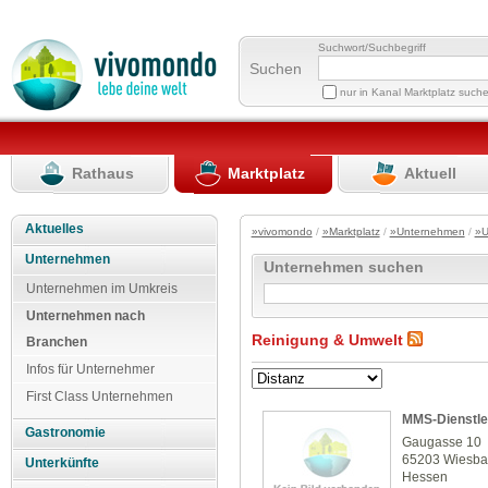
Suchwort/Suchbegriff
Suchen
nur in Kanal Marktplatz such
Rathaus
Marktplatz
Aktuell
Aktuelles
»vivomondo
/
»Marktplatz
/
»Unternehmen
/
»U
Unternehmen
Unternehmen suchen
Unternehmen im Umkreis
Unternehmen nach
Reinigung & Umwelt
Branchen
Infos für Unternehmer
First Class Unternehmen
MMS-Dienstl
Gastronomie
Gaugasse 10
65203 Wiesb
Unterkünfte
Hessen