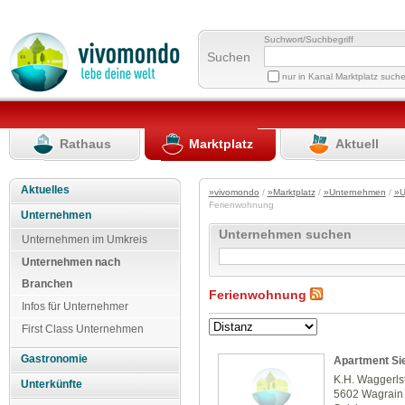
Suchwort/Suchbegriff
Suchen
nur in Kanal Marktplatz such
Rathaus
Marktplatz
Aktuell
Aktuelles
»vivomondo
/
»Marktplatz
/
»Unternehmen
/
»U
Ferienwohnung
Unternehmen
Unternehmen suchen
Unternehmen im Umkreis
Unternehmen nach
Branchen
Ferienwohnung
Infos für Unternehmer
First Class Unternehmen
Gastronomie
Apartment Si
K.H. Waggerls
Unterkünfte
5602 Wagrain