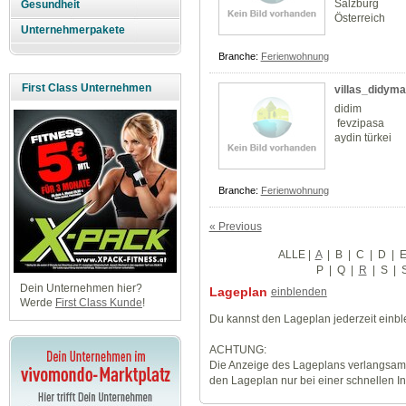
Salzburg
Gesundheit
Österreich
Unternehmerpakete
Branche:
Ferienwohnung
First Class Unternehmen
villas_didyma
didim
fevzipasa
aydin türkei
Branche:
Ferienwohnung
« Previous
ALLE
|
A
|
B
|
C
|
D
|
P
|
Q
|
R
|
S
|
Dein Unternehmen hier?
Lageplan
einblenden
Werde
First Class Kunde
!
Du kannst den Lageplan jederzeit einb
ACHTUNG:
Die Anzeige des Lageplans verlangsamt
den Lageplan nur bei einer schnellen I