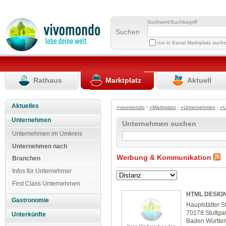
Suchwort/Suchbegriff
Suchen
nur in Kanal Marktplatz such
Rathaus
Marktplatz
Aktuell
Aktuelles
»vivomondo
/
»Marktplatz
/
»Unternehmen
/
»U
Unternehmen
Unternehmen suchen
Unternehmen im Umkreis
Unternehmen nach
Werbung & Kommunikation
Branchen
Infos für Unternehmer
First Class Unternehmen
HTML DESIG
Gastronomie
Hauptstätter 
70178 Stuttgar
Unterkünfte
Baden Württe