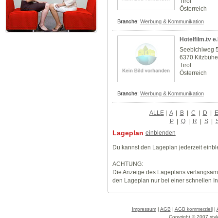
Tirol
Österreich
Branche:
Werbung & Kommunikation
Hotelfilm.tv e.
Seebichlweg 
6370 Kitzbühe
Tirol
Österreich
Branche:
Werbung & Kommunikation
ALLE
|
A
|
B
|
C
|
D
|
P
|
Q
|
R
|
S
|
Lageplan
einblenden
Du kannst den Lageplan jederzeit einb
ACHTUNG:
Die Anzeige des Lageplans verlangsamt
den Lageplan nur bei einer schnellen I
Impressum
|
AGB
|
AGB kommerziell
|
Copyright © 2007 styl