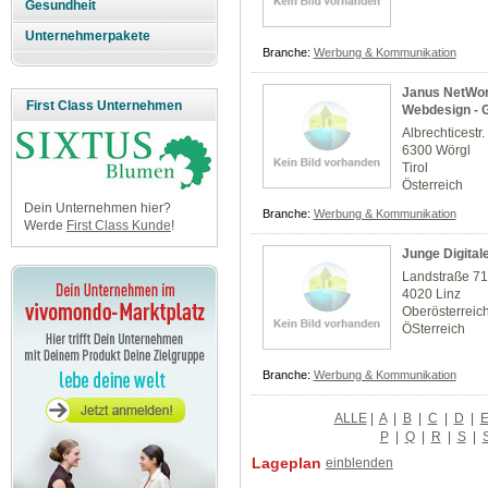
Gesundheit
Unternehmerpakete
Branche:
Werbung & Kommunikation
Janus NetWork
First Class Unternehmen
Webdesign - 
Albrechticestr.
6300 Wörgl
Tirol
Österreich
Dein Unternehmen hier?
Branche:
Werbung & Kommunikation
Werde
First Class Kunde
!
Junge Digital
Landstraße 7
4020 Linz
Oberösterreic
ÖSterreich
Branche:
Werbung & Kommunikation
ALLE
|
A
|
B
|
C
|
D
|
P
|
Q
|
R
|
S
|
Lageplan
einblenden