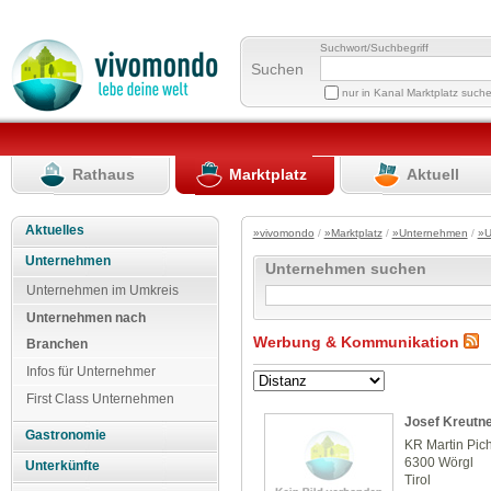
Suchwort/Suchbegriff
Suchen
nur in Kanal Marktplatz such
Rathaus
Marktplatz
Aktuell
Aktuelles
»vivomondo
/
»Marktplatz
/
»Unternehmen
/
»U
Unternehmen
Unternehmen suchen
Unternehmen im Umkreis
Unternehmen nach
Werbung & Kommunikation
Branchen
Infos für Unternehmer
First Class Unternehmen
Josef Kreutn
Gastronomie
KR Martin Pichl
6300 Wörgl
Unterkünfte
Tirol