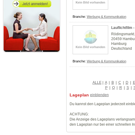
Branche:
Werbung & Kommunikation
Lauflichtfilm -
Rödingsmarkt.
20459 Hambu
Hamburg
Deutschland
Branche:
Werbung & Kommunikation
ALLE
|
A
|
B
|
C
|
D
|
P
|
Q
|
R
|
S
|
Lageplan
einblenden
Du kannst den Lageplan jederzeit einb
ACHTUNG:
Die Anzeige des Lageplans verlangsamt
den Lageplan nur bei einer schnellen I