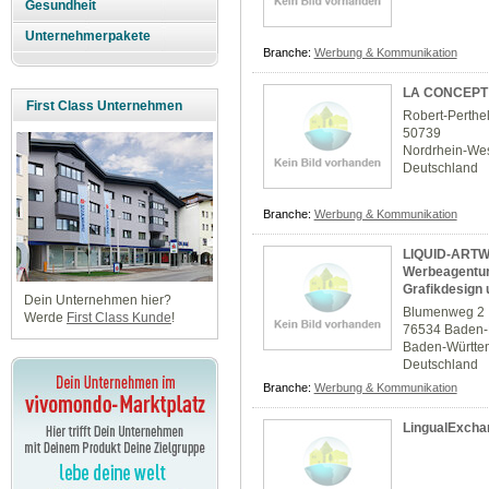
Gesundheit
Unternehmerpakete
Branche:
Werbung & Kommunikation
LA CONCEPT
First Class Unternehmen
Robert-Perthel
50739
Nordrhein-Wes
Deutschland
Branche:
Werbung & Kommunikation
LIQUID-ARTW
Werbeagentur 
Grafikdesign
Dein Unternehmen hier?
Blumenweg 2
Werde
First Class Kunde
!
76534 Baden
Baden-Württe
Deutschland
Branche:
Werbung & Kommunikation
LingualExcha