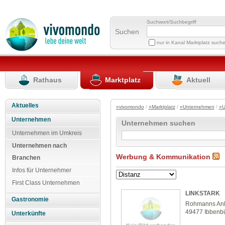
Suchwort/Suchbegriff
Suchen
nur in Kanal Marktplatz such
Rathaus
Marktplatz
Aktuell
Aktuelles
»vivomondo
/
»Marktplatz
/
»Unternehmen
/
»U
Unternehmen
Unternehmen suchen
Unternehmen im Umkreis
Unternehmen nach
Werbung & Kommunikation
Branchen
Infos für Unternehmer
First Class Unternehmen
LINKSTARK
Gastronomie
Rohmanns An
49477 Ibbenb
Unterkünfte