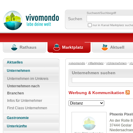
Suchwort/Suchbegriff
Suchen
nur in Kanal Marktplatz such
Rathaus
Marktplatz
Aktuell
Aktuelles
»vivomondo
/
»Marktplatz
/
»Unternehmen
/
»U
Unternehmen
Unternehmen suchen
Unternehmen im Umkreis
Unternehmen nach
Werbung & Kommunikation
Branchen
Infos für Unternehmer
First Class Unternehmen
Phoenix Pixel
Gastronomie
An der Rolle 8
37444 Goslar
Unterkünfte
Niedersachse