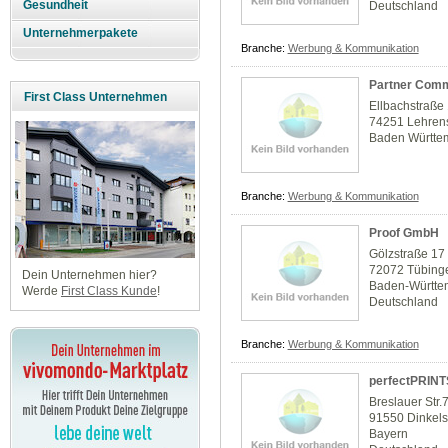
Gesundheit
Deutschland
Unternehmerpakete
Branche:
Werbung & Kommunikation
Partner Comm
First Class Unternehmen
Ellbachstraße
74251 Lehrens
Baden Württe
Branche:
Werbung & Kommunikation
Proof GmbH
Gölzstraße 17
72072 Tübing
Dein Unternehmen hier?
Baden-Württe
Werde
First Class Kunde
!
Deutschland
Branche:
Werbung & Kommunikation
perfectPRINT
Breslauer Str.
91550 Dinkel
Bayern