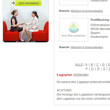
Deutschland
Branche:
Werbung & Kommunikation
ProfiMasking 
Föhrenstrasse
90530 Wendel
Bayern
Deutschland
Branche:
Werbung & Kommunikation
ALLE
|
A
|
B
|
C
|
D
|
P
|
Q
|
R
|
S
|
Lageplan
einblenden
Du kannst den Lageplan jederzeit einb
ACHTUNG:
Die Anzeige des Lageplans verlangsamt
den Lageplan nur bei einer schnellen I