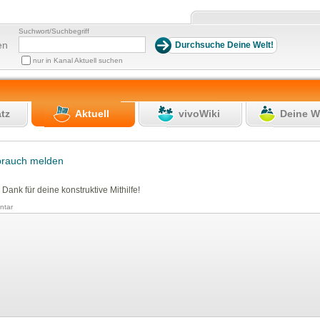
Suchwort/Suchbegriff
en
nur in Kanal Aktuell suchen
atz
Aktuell
vivoWiki
Deine W
brauch melden
 Dank für deine konstruktive Mithilfe!
tar