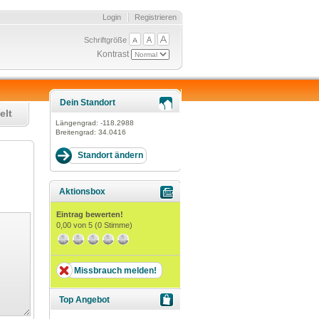
Login
Registrieren
Schriftgröße
Kontrast
Dein Standort
elt
Längengrad:
-118.2988
Breitengrad:
34.0416
Aktionsbox
Eintrag bewerten!
0,00
von 5 (
0
Stimme)
Missbrauch melden!
Top Angebot