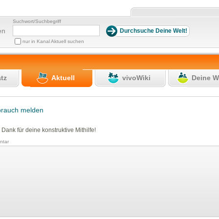
Suchwort/Suchbegriff
en
nur in Kanal Aktuell suchen
atz
Aktuell
vivoWiki
Deine W
brauch melden
 Dank für deine konstruktive Mithilfe!
tar