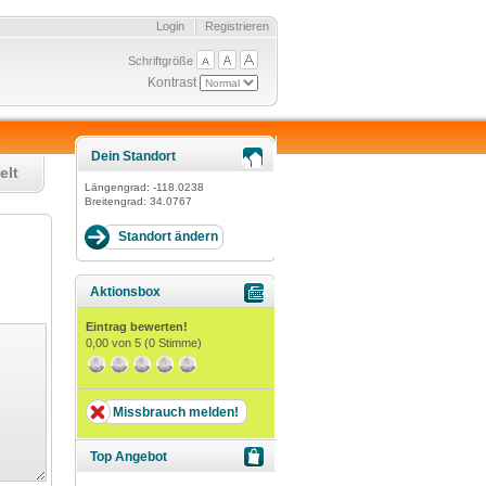
Login
Registrieren
Schriftgröße
Kontrast
Dein Standort
elt
Längengrad:
-118.0238
Breitengrad:
34.0767
Aktionsbox
Eintrag bewerten!
0,00
von 5 (
0
Stimme)
Missbrauch melden!
Top Angebot